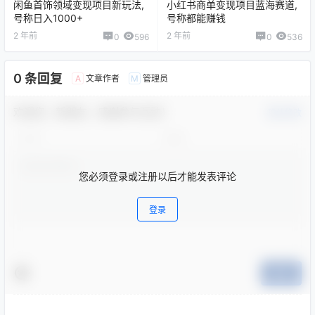
闲鱼首饰领域变现项目新玩法,
小红书商单变现项目蓝海赛道,
号称日入1000+
号称都能赚钱
2 年前
2 年前
0
596
0
536
0 条回复
文章作者
管理员
A
M
欢迎您，新朋友，感谢参与互动！
确认修改
您必须登录或注册以后才能发表评论
登录
提交