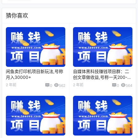
猜你喜欢
闲鱼卖打印机项目新玩法,号称
自媒体黑科技赚钱项目群：二
月入30000+
创文章做收益,号称一天200-
500
2 年前
2 年前
0
562
0
564