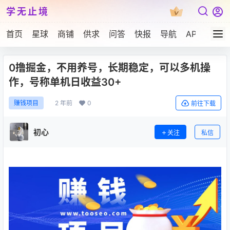
学无止境
首页
星球
商铺
供求
问答
快报
导航
APP下载
0撸掘金，不用养号，长期稳定，可以多机操
作，号称单机日收益30+
2 年前
0
赚钱项目
前往下载
初心
关注
私信