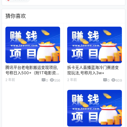
猜你喜欢
腾讯平台老电影搬运变现项目,
拆卡无人直播蓝海冷门赛道变
号称日入500+（附1T电影资
现玩法,号称月入3w+
源）
2 年前
2 年前
0
556
0
609