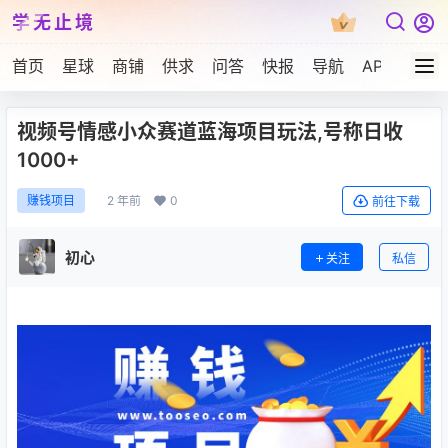
学无止境
首页
星球
商铺
供求
问答
快报
导航
APP下载
视频号情感小众赛道蓝海项目玩法,号称日收
1000+
2 年前
0
赚钱项目
前往下载
初心
关注
私信