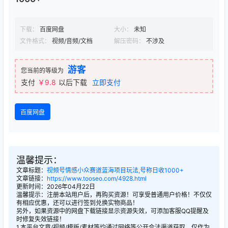
下载：
百度网盘
大小：
未知
文件格式：
视频/音频/文档
解压密码：
不涉及
游客
您当前的等级为
支付
￥9.8
以后下载
立即支付
百度网盘
温馨提示：
文章标题：
视频号情感小众赛道蓝海项目玩法,号称日收1000+
文章链接：
https://www.tooseo.com/4928.html
更新时间：2026年04月22日
温馨提示：注册本站用户后，再购买资源！可享受普通用户价格！不仅仅
有相应优惠，还可以进行签到兑换实物商品！
另外，如果资源中的网盘下载链接显示资源失效，可添加客服QQ提醒及
时修复失效链接！
1.本平台文章/视频/模版/素材等均通过网络等公开合法渠道获取，仅作为