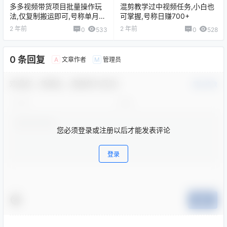
多多视频带货项目批量操作玩
混剪教学过中视频任务,小白也
法,仅复制搬运即可,号称单月收
可掌握,号称日赚700+
益可达上万+
2 年前
2 年前
0
533
0
528
0 条回复
文章作者
管理员
A
M
欢迎您，新朋友，感谢参与互动！
确认修改
您必须登录或注册以后才能发表评论
登录
提交