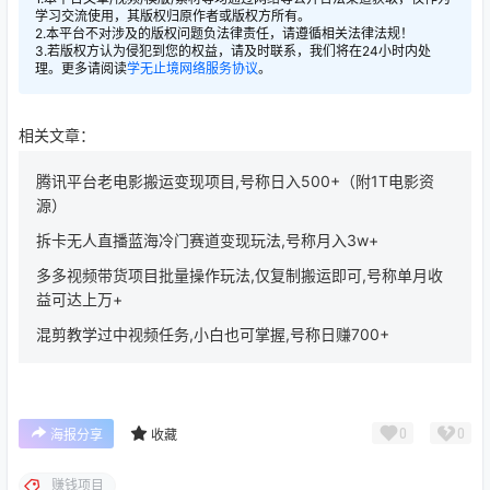
学习交流使用，其版权归原作者或版权方所有。
2.本平台不对涉及的版权问题负法律责任，请遵循相关法律法规！
3.若版权方认为侵犯到您的权益，请及时联系，我们将在24小时内处
理。更多请阅读
学无止境网络服务协议
。
相关文章：
腾讯平台老电影搬运变现项目,号称日入500+（附1T电影资
源）
拆卡无人直播蓝海冷门赛道变现玩法,号称月入3w+
多多视频带货项目批量操作玩法,仅复制搬运即可,号称单月收
益可达上万+
混剪教学过中视频任务,小白也可掌握,号称日赚700+
0
0
海报分享
收藏
赚钱项目