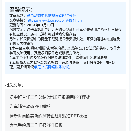
温馨提示：
文章标题：
彩色动态电影影视传媒PPT模板
文章链接：
https://www.tooseo.com/494.html
更新时间：2024年01月19日
温馨提示：注册本站用户后，再购买资源！可享受普通用户价格！不仅仅
有相应优惠，还可以进行签到兑换实物商品！
另外，如果资源中的网盘下载链接显示资源失效，可添加客服QQ提醒及
时修复失效链接！
1.本平台文章/视频/模版/素材等均通过网络等公开合法渠道获取，仅作为
学习交流使用，其版权归原作者或版权方所有。
2.本平台不对涉及的版权问题负法律责任，请遵循相关法律法规！
3.若版权方认为侵犯到您的权益，请及时联系，我们将在24小时内处
理。更多请阅读
学无止境网络服务协议
。
相关文章：
初中班主任工作总结(计划)汇报通用PPT模板
汽车销售动态PPT模板
清新时尚欧美简约风转正述职报告PPT模板
大气手绘风工作汇报PPT模板