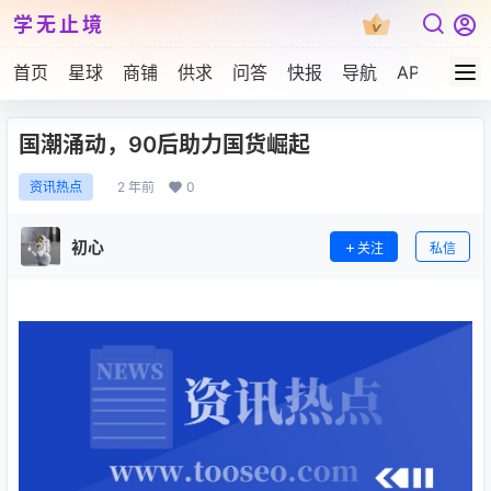
学无止境
首页
星球
商铺
供求
问答
快报
导航
APP下载
国潮涌动，90后助力国货崛起
2 年前
0
资讯热点
初心
关注
私信