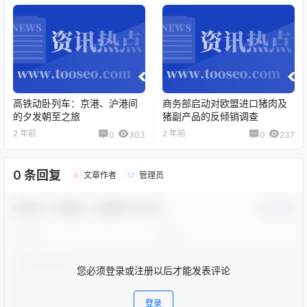
高铁动卧列车：京港、沪港间
商务部启动对欧盟进口猪肉及
的夕发朝至之旅
猪副产品的反倾销调查
2 年前
2 年前
0
303
0
237
0 条回复
文章作者
管理员
A
M
欢迎您，新朋友，感谢参与互动！
确认修改
您必须登录或注册以后才能发表评论
登录