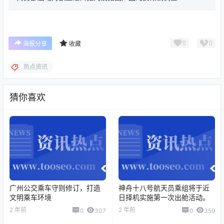
0
0
海报分享
收藏
热点资讯
猜你喜欢
广州公交乘车守则修订，打造
神舟十八号航天员乘组将于近
文明乘车环境
日择机实施第一次出舱活动。
2 年前
2 年前
0
307
0
359