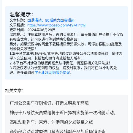
温馨提示：
文章标题：
国潮涌动，90后助力国货崛起
文章链接：
https://www.tooseo.com/4974.html
更新时间：2024年06月29日
温馨提示：注册本站用户后，再购买资源！可享受普通用户价格！不仅仅
有相应优惠，还可以进行签到兑换实物商品！
另外，如果资源中的网盘下载链接显示资源失效，可添加客服QQ提醒及
时修复失效链接！
1.本平台文章/视频/模版/素材等均通过网络等公开合法渠道获取，仅作为
学习交流使用，其版权归原作者或版权方所有。
2.本平台不对涉及的版权问题负法律责任，请遵循相关法律法规！
3.若版权方认为侵犯到您的权益，请及时联系，我们将在24小时内处
理。更多请阅读
学无止境网络服务协议
。
相关文章：
广州公交乘车守则修订，打造文明乘车环境
神舟十八号航天员乘组将于近日择机实施第一次出舱活动。
高铁动卧列车：京港、沪港间的夕发朝至之旅
商务部启动对欧盟进口猪肉及猪副产品的反倾销调查