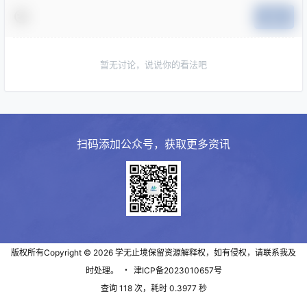
提交
暂无讨论，说说你的看法吧
扫码添加公众号，获取更多资讯
版权所有Copyright © 2026
学无止境
保留资源解释权，如有侵权，请联系我及
时处理。
・
津ICP备2023010657号
查询 118 次，耗时 0.3977 秒