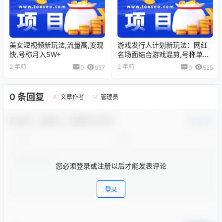
美女短视频新玩法,流量高,变现
游戏发行人计划新玩法：网红
快,号称月入5W+
名场面结合游戏混剪,号称单条
变现1万+
2 年前
2 年前
0
557
0
525
0 条回复
文章作者
管理员
A
M
欢迎您，新朋友，感谢参与互动！
确认修改
您必须登录或注册以后才能发表评论
登录