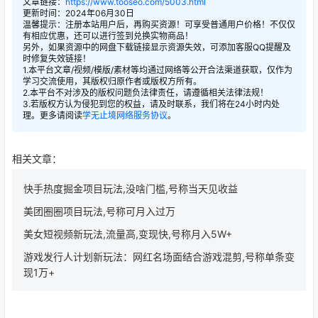
文章链接：
https://www.tooseo.com/5003.html
更新时间：2024年06月30日
温馨提示：注册本站用户后，再购买资源！可享受普通用户价格！不仅仅
有相应优惠，还可以进行签到兑换实物商品！
另外，如果资源中的网盘下载链接显示资源失效，可添加客服QQ提醒及
时修复失效链接！
1.本平台文章/视频/模版/素材等均通过网络等公开合法渠道获取，仅作为
学习交流使用，其版权归原作者或版权方所有。
2.本平台不对涉及的版权问题负法律责任，请遵循相关法律法规！
3.若版权方认为侵犯到您的权益，请及时联系，我们将在24小时内处
理。更多请阅读
学无止境网络服务协议
。
相关文章：
快手热度掘金项目玩法,没啥门槛,号称当天见收益
美团圈圈项目玩法,号称可月入过万
美女短视频新玩法,流量高,变现快,号称月入5W+
游戏发行人计划新玩法：网红名场面结合游戏混剪,号称单条变
现1万+