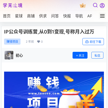
学无止境
首页
星球
商铺
供求
问答
快报
导航
APP下载
IP公众号训练营,从0到1变现,号称月入过万
2 年前
0
赚钱项目
前往下载
初心
关注
私信