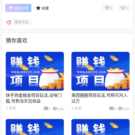
0
0
海报分享
收藏
赚钱项目
猜你喜欢
快手热度掘金项目玩法,没啥门
美团圈圈项目玩法,号称可月入
槛,号称当天见收益
过万
2 年前
2 年前
0
548
0
540