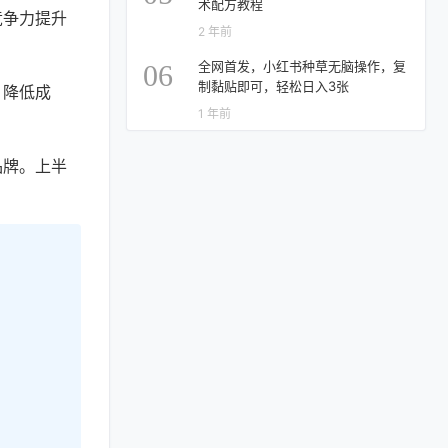
术配方教程
竞争力提升
2 年前
全网首发，小红书种草无脑操作，复
06
制黏贴即可，轻松日入3张
，降低成
1 年前
品牌。上半