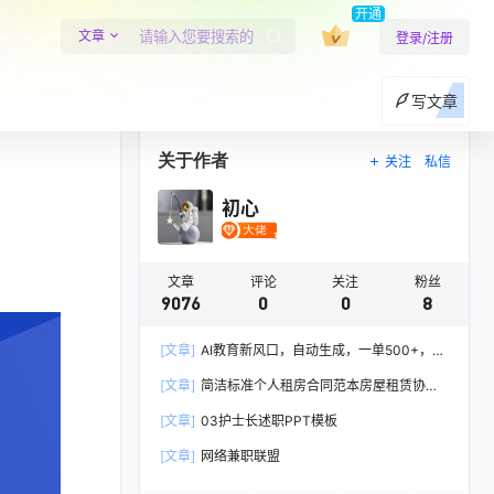
开通
文章
登录/注册
写文章
关于作者
关注
私信
初心
文章
评论
关注
粉丝
9076
0
0
8
[文章]
AI教育新风口，自动生成，一单500+，月
入2W+!
[文章]
简洁标准个人租房合同范本房屋租赁协议
Word模板
[文章]
03护士长述职PPT模板
[文章]
网络兼职联盟