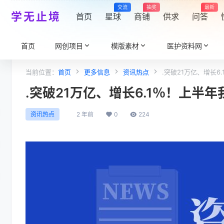
交流
抽奖
最新
学无止境
首页
星球
商铺
供求
问答
首页
网创项目
模版素材
医护资料网
当前位置：
首页
更多信息
资讯热点
.突破21万亿、增长
.突破21万亿、增长6.1％！上半
2 年前
0
224
资讯热点