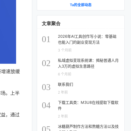
Ta的全部动态
文章聚合
2026年AI工具创作写小说：零基础
01
也能入门的副业变现方法
3 个月前
私域虚拟变现系统课：揭秘普通人月
02
入3万的虚拟生意路径
济增速放缓
6 个月前
联系我们
03
市场。上半
2 年前
下载工具类：M3U8在线提取下载软
04
件
权益，通过
2 年前
冰糖葫芦制作方法和熬糖方法以及技
05