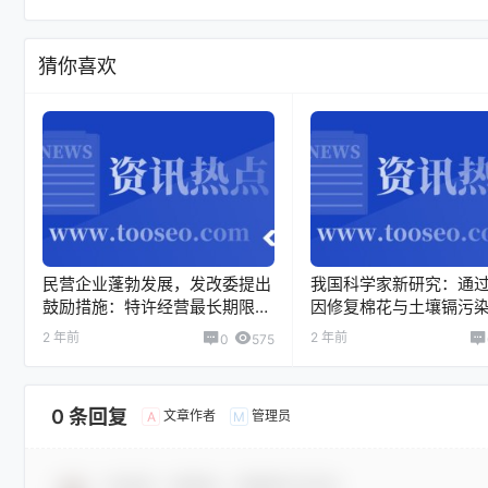
猜你喜欢
民营企业蓬勃发展，发改委提出
我国科学家新研究：通
鼓励措施：特许经营最长期限延
因修复棉花与土壤镉污
长到40年
2 年前
2 年前
0
575
0 条回复
文章作者
管理员
A
M
欢迎您，新朋友，感谢参与互动！