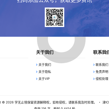
扫码添加公众号，获取更多资讯
关于我们
联系我
关于我们
联系我们
关于隐私
免责声明
关于VIP
侵权处理
 © 2026
学无止境
保留资源解释权，如有侵权，请联系我及时处理。
・
津IC
查询 116 次，耗时 0.4414 秒