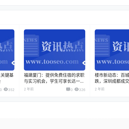
过关键基
福建厦门：提供免费住宿的求职
楼市新动态：百
染
与实习机会，学生可享长达一年
跌，深圳成都成
的机会
2 年前
2 年前
0
352
0
326