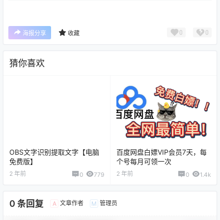
0
0
海报分享
收藏
猜你喜欢
OBS文字识别提取文字【电脑
百度网盘白嫖VIP会员7天，每
免费版】
个号每月可领一次
2 年前
2 年前
0
779
0
1.4k
0 条回复
文章作者
管理员
A
M