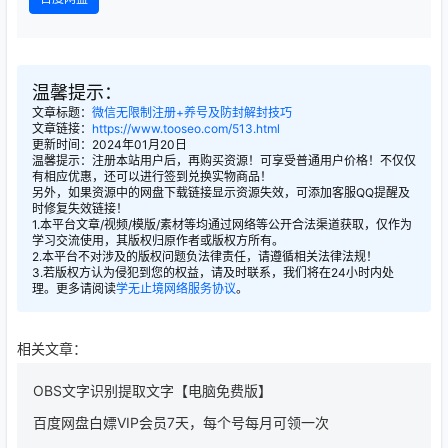
温馨提示：
文章标题：
微信无限制注册+养号及防封解封技巧
文章链接：
https://www.tooseo.com/513.html
更新时间：2024年01月20日
温馨提示：注册本站用户后，再购买资源！可享受普通用户价格！不仅仅
有相应优惠，还可以进行签到兑换实物商品！
另外，如果资源中的网盘下载链接显示资源失效，可添加客服QQ提醒及
时修复失效链接！
1.本平台文章/视频/模版/素材等均通过网络等公开合法渠道获取，仅作为
学习交流使用，其版权归原作者或版权方所有。
2.本平台不对涉及的版权问题负法律责任，请遵循相关法律法规！
3.若版权方认为侵犯到您的权益，请及时联系，我们将在24小时内处
理。更多请阅读
学无止境网络服务协议
。
相关文章：
OBS文字识别提取文字【电脑免费版】
百度网盘白嫖VIP会员7天，每个号每月可领一次