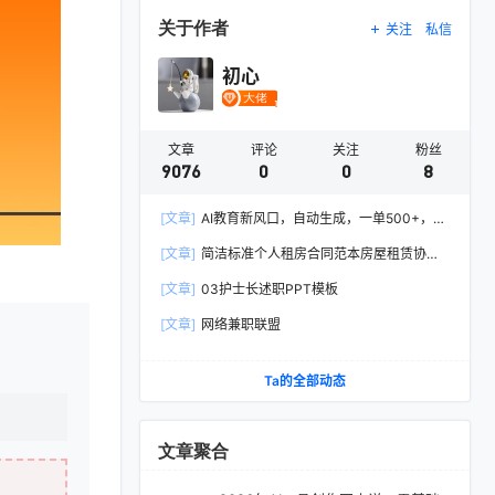
关于作者
关注
私信
初心
文章
评论
关注
粉丝
9076
0
0
8
[文章]
AI教育新风口，自动生成，一单500+，月
入2W+!
[文章]
简洁标准个人租房合同范本房屋租赁协议
Word模板
[文章]
03护士长述职PPT模板
[文章]
网络兼职联盟
Ta的全部动态
文章聚合