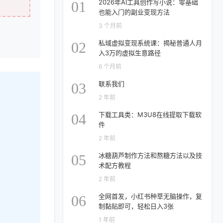
2026年AI工具创作写小说：零基础
01
也能入门的副业变现方法
3 个月前
私域虚拟变现系统课：揭秘普通人月
02
入3万的虚拟生意路径
6 个月前
联系我们
03
2 年前
下载工具类：M3U8在线提取下载软
04
件
2 年前
冰糖葫芦制作方法和熬糖方法以及技
05
术配方教程
2 年前
全网首发，小红书种草无脑操作，复
06
制黏贴即可，轻松日入3张
1 年前