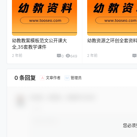
幼教教案模板范文公开课大
幼教资源之环创全套资
全,35套教学课件
2 年前
2 年前
0
649
0 条回复
文章作者
管理员
A
M
欢迎您，新朋友，感谢参与互动！
您必须