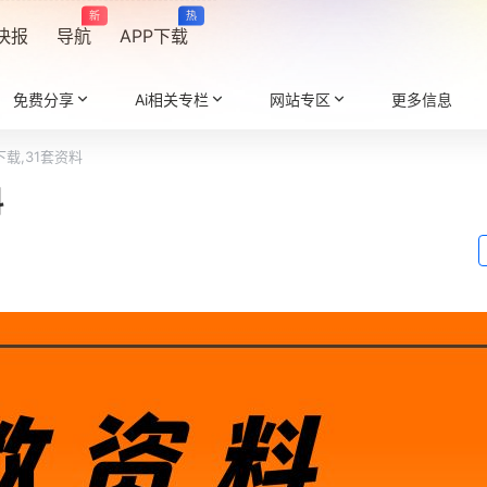
新
热
快报
导航
APP下载
免费分享
Ai相关专栏
网站专区
更多信息
载,31套资料
料