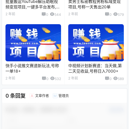
批量搬运YouTube解压助眠视
卖男士私密教程男粉私域变现
频变现项目,一键多平台发布,号
项目,号称一天售出20单
称月入2W+
2 年前
2 年前
0
544
0
579
快手小说推文赛道新玩法,号称
中视频计划新赛道：当天做,第
一单18+
二天见收益,号称日入7000+
2 年前
2 年前
0
532
0
589
0 条回复
文章作者
管理员
A
M
欢迎您，新朋友，感谢参与互动！
确认修改