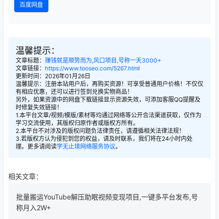
百度网盘
温馨提示：
文章标题：
赚钱就是顺势而为,风口项目,号称一天3000+
文章链接：
https://www.tooseo.com/5267.html
更新时间：2026年01月26日
温馨提示：注册本站用户后，再购买资源！可享受普通用户价格！不仅仅
有相应优惠，还可以进行签到兑换实物商品！
另外，如果资源中的网盘下载链接显示资源失效，可添加客服QQ提醒及
时修复失效链接！
1.本平台文章/视频/模版/素材等均通过网络等公开合法渠道获取，仅作为
学习交流使用，其版权归原作者或版权方所有。
2.本平台不对涉及的版权问题负法律责任，请遵循相关法律法规！
3.若版权方认为侵犯到您的权益，请及时联系，我们将在24小时内处
理。更多请阅读
学无止境网络服务协议
。
相关文章：
批量搬运YouTube解压助眠视频变现项目,一键多平台发布,号
称月入2W+