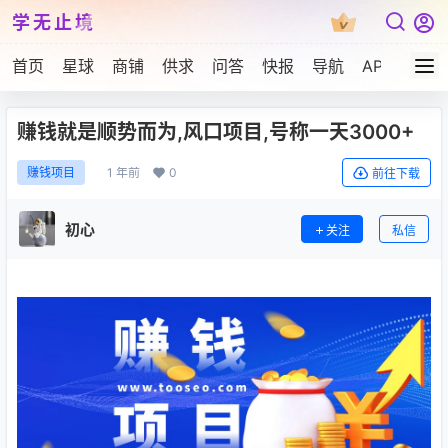
学无止境
首页
星球
商铺
供求
问答
快报
导航
APP下载
赚钱就是顺势而为,风口项目,号称一天3000+
1 年前
0
赚钱项目
前往下载
初心
关注
私信