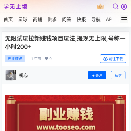
学无止境
首页
星球
商铺
供求
问答
快报
导航
APP下载
无限试玩拉新赚钱项目玩法,提现无上限,号称一
小时200+
1 年前
0
副业赚钱
前往下载
初心
关注
私信