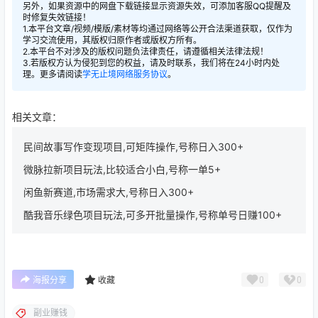
另外，如果资源中的网盘下载链接显示资源失效，可添加客服QQ提醒及
时修复失效链接！
1.本平台文章/视频/模版/素材等均通过网络等公开合法渠道获取，仅作为
学习交流使用，其版权归原作者或版权方所有。
2.本平台不对涉及的版权问题负法律责任，请遵循相关法律法规！
3.若版权方认为侵犯到您的权益，请及时联系，我们将在24小时内处
理。更多请阅读
学无止境网络服务协议
。
相关文章：
民间故事写作变现项目,可矩阵操作,号称日入300+
微脉拉新项目玩法,比较适合小白,号称一单5+
闲鱼新赛道,市场需求大,号称日入300+
酷我音乐绿色项目玩法,可多开批量操作,号称单号日赚100+
0
0
海报分享
收藏
副业赚钱