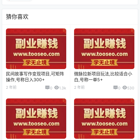
猜你喜欢
民间故事写作变现项目,可矩阵
微脉拉新项目玩法,比较适合小
操作,号称日入300+
白,号称一单5+
2 年前
2 年前
0
1.3k
0
530