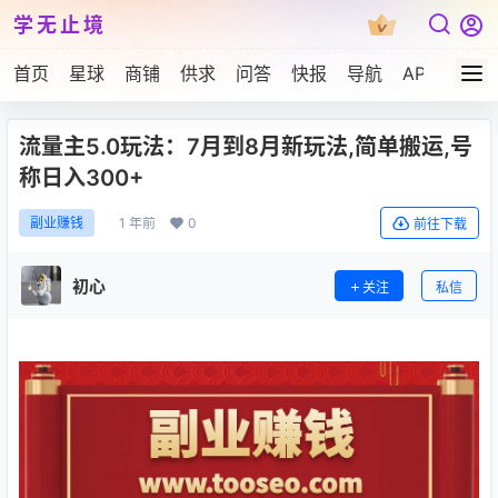
学无止境
首页
星球
商铺
供求
问答
快报
导航
APP下载
流量主5.0玩法：7月到8月新玩法,简单搬运,号
称日入300+
1 年前
0
副业赚钱
前往下载
初心
关注
私信