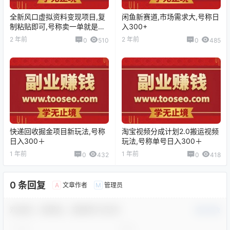
全新风口虚拟资料变现项目,复
闲鱼新赛道,市场需求大,号称日
制粘贴即可,号称卖一单就是赚
入300+
一单
2 年前
2 年前
0
510
0
485
快递回收掘金项目新玩法,号称
淘宝视频分成计划2.0搬运视频
日入300＋
玩法,号称单号日入300＋
1 年前
1 年前
0
432
0
418
0 条回复
文章作者
管理员
A
M
欢迎您，新朋友，感谢参与互动！
确认修改