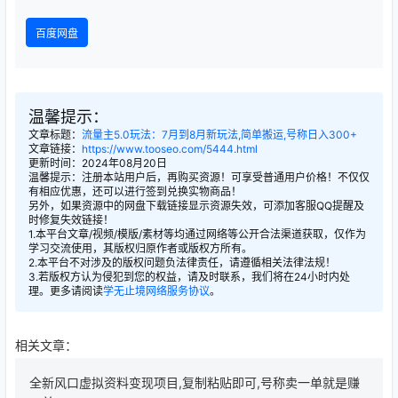
百度网盘
温馨提示：
文章标题：
流量主5.0玩法：7月到8月新玩法,简单搬运,号称日入300+
文章链接：
https://www.tooseo.com/5444.html
更新时间：2024年08月20日
温馨提示：注册本站用户后，再购买资源！可享受普通用户价格！不仅仅
有相应优惠，还可以进行签到兑换实物商品！
另外，如果资源中的网盘下载链接显示资源失效，可添加客服QQ提醒及
时修复失效链接！
1.本平台文章/视频/模版/素材等均通过网络等公开合法渠道获取，仅作为
学习交流使用，其版权归原作者或版权方所有。
2.本平台不对涉及的版权问题负法律责任，请遵循相关法律法规！
3.若版权方认为侵犯到您的权益，请及时联系，我们将在24小时内处
理。更多请阅读
学无止境网络服务协议
。
相关文章：
全新风口虚拟资料变现项目,复制粘贴即可,号称卖一单就是赚