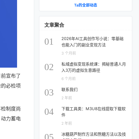
Ta的全部动态
文章聚合
2026年AI工具创作写小说：零基础
01
也能入门的副业变现方法
3 个月前
私域虚拟变现系统课：揭秘普通人月
02
入3万的虚拟生意路径
日前宣布了
6 个月前
检的必检项
联系我们
03
2 年前
年检制度尚
下载工具类：M3U8在线提取下载软
04
件
，动力蓄电
2 年前
冰糖葫芦制作方法和熬糖方法以及技
05