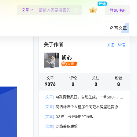
开通
文章
登录/注册
写文章
关于作者
关注
私信
初心
文章
评论
关注
粉丝
9076
0
0
8
[文章]
AI教育新风口，自动生成，一单500+，月
入2W+!
[文章]
简洁标准个人租房合同范本房屋租赁协议
Word模板
[文章]
03护士长述职PPT模板
[文章]
网络兼职联盟