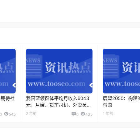
，期待社
我国蓝领群体平均月收入6043
展望2050：构
元，月嫂、货车司机、外卖员等
帝国
职业收入居前三。
2 年前
1 年前
0
545
0
435