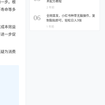
术配方教程
的一步。根
2 年前
环寿命等多
全网首发，小红书种草无脑操作，复
06
制黏贴即可，轻松日入3张
求成本效益
1 年前
将进一步促
无疑为消费