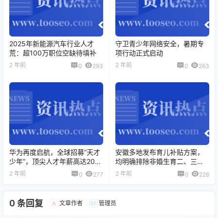
2025年新能源汽车行业人才
守卫青少年网络安全，暑期专
荒：超100万职位空缺待填补
项行动正式启动
2 年前
2 年前
0
293
0
263
华为再度启航，全球招募“天才
安徽多地发布育儿补贴方案，
少年”，顶尖人才年薪高达201
均明确排除非婚生育二、三
万元！
孩。
2 年前
2 年前
0
277
0
226
0 条回复
文章作者
管理员
A
M