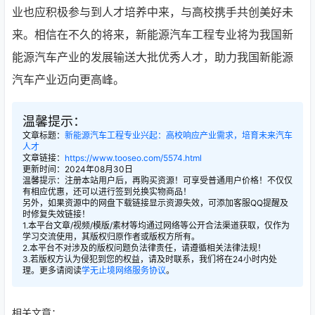
业也应积极参与到人才培养中来，与高校携手共创美好未
来。相信在不久的将来，新能源汽车工程专业将为我国新
能源汽车产业的发展输送大批优秀人才，助力我国新能源
汽车产业迈向更高峰。
温馨提示：
文章标题：
新能源汽车工程专业兴起：高校响应产业需求，培育未来汽车
人才
文章链接：
https://www.tooseo.com/5574.html
更新时间：2024年08月30日
温馨提示：注册本站用户后，再购买资源！可享受普通用户价格！不仅仅
有相应优惠，还可以进行签到兑换实物商品！
另外，如果资源中的网盘下载链接显示资源失效，可添加客服QQ提醒及
时修复失效链接！
1.本平台文章/视频/模版/素材等均通过网络等公开合法渠道获取，仅作为
学习交流使用，其版权归原作者或版权方所有。
2.本平台不对涉及的版权问题负法律责任，请遵循相关法律法规！
3.若版权方认为侵犯到您的权益，请及时联系，我们将在24小时内处
理。更多请阅读
学无止境网络服务协议
。
相关文章：