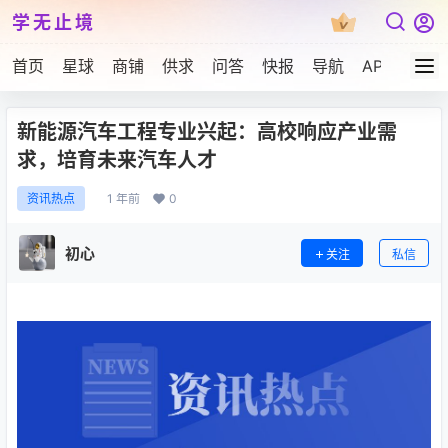
学无止境
首页
星球
商铺
供求
问答
快报
导航
APP下载
新能源汽车工程专业兴起：高校响应产业需
求，培育未来汽车人才
1 年前
0
资讯热点
初心
关注
私信