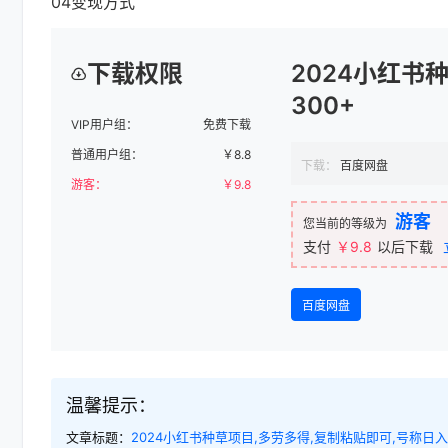
04变现方式
下载权限
2024小红书
300+
VIP用户组：
免费下载
普通用户组：
￥
8.8
下载：
百度网盘
游客：
￥
9.8
游客
您当前的等级为
支付
￥9.8
以后下载
百度网盘
温馨提示：
文章标题：
2024小红书种草项目,多劳多得,复制粘贴即可,号称日入