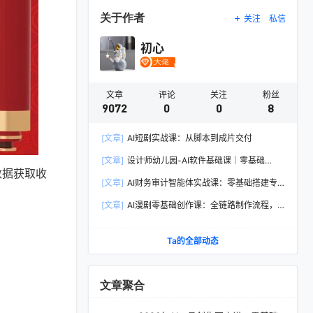
关于作者
关注
私信
初心
文章
评论
关注
粉丝
9072
0
0
8
[文章]
AI短剧实战课：从脚本到成片交付
[文章]
设计师幼儿园-AI软件基础课｜零基础
数据获取收
Illustrator全套实操，矢量绘图IP3D渲染配套助教
[文章]
AI财务审计智能体实战课：零基础搭建专
素材包
属智能工具，单人依托AI媲美专业财审团队
[文章]
AI漫剧零基础创作课：全链路制作流程，
熟练主流AI工具高效产出漫剧成片
Ta的全部动态
文章聚合