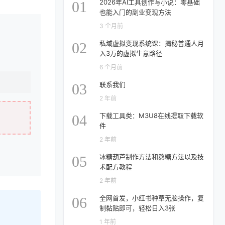
2026年AI工具创作写小说：零基础
01
也能入门的副业变现方法
3 个月前
私域虚拟变现系统课：揭秘普通人月
02
入3万的虚拟生意路径
6 个月前
联系我们
03
2 年前
下载工具类：M3U8在线提取下载软
04
件
2 年前
冰糖葫芦制作方法和熬糖方法以及技
05
术配方教程
2 年前
全网首发，小红书种草无脑操作，复
06
制黏贴即可，轻松日入3张
1 年前