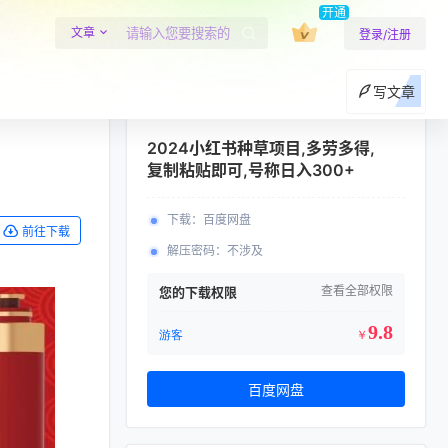
开通
文章
登录/注册
写文章
2024小红书种草项目,多劳多得,
复制粘贴即可,号称日入300+
下载
：
百度网盘
前往下载
解压密码
：
不涉及
查看全部权限
您的下载权限
9.8
游客
￥
百度网盘