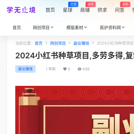
交流
抽奖
最新
学无止境
首页
星球
商铺
供求
问答
首页
网创项目
模版素材
医护资料网
当前位置：
首页
网创项目
副业赚钱
2024小红书种草项目
2024小红书种草项目,多劳多得,复
1 年前
0
436
副业赚钱