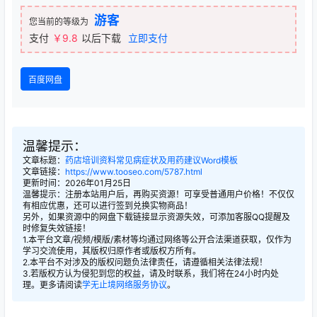
游客
您当前的等级为
支付
￥9.8
以后下载
立即支付
百度网盘
温馨提示：
文章标题：
药店培训资料常见病症状及用药建议Word模板
文章链接：
https://www.tooseo.com/5787.html
更新时间：2026年01月25日
温馨提示：注册本站用户后，再购买资源！可享受普通用户价格！不仅仅
有相应优惠，还可以进行签到兑换实物商品！
另外，如果资源中的网盘下载链接显示资源失效，可添加客服QQ提醒及
时修复失效链接！
1.本平台文章/视频/模版/素材等均通过网络等公开合法渠道获取，仅作为
学习交流使用，其版权归原作者或版权方所有。
2.本平台不对涉及的版权问题负法律责任，请遵循相关法律法规！
3.若版权方认为侵犯到您的权益，请及时联系，我们将在24小时内处
理。更多请阅读
学无止境网络服务协议
。