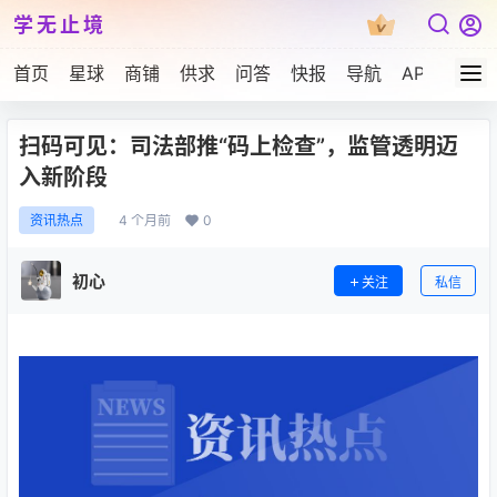
学无止境
首页
星球
商铺
供求
问答
快报
导航
APP下载
扫码可见：司法部推“码上检查”，监管透明迈
入新阶段
4 个月前
0
资讯热点
初心
关注
私信