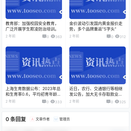
教育部：加强校园安全教育，
金价波动引发国内黄金报价走
广泛开展学生欺凌防治培训。
势，多个品牌重返"5字头"
2 年前
2 年前
0
363
0
312
上海生育数据公布：2023年总
近日，农行、交通银行等相继
和生育率0.6，平均初育年龄
发公告，加大无卡存取款业务
31.66岁。
限制。
2 年前
2 年前
0
333
0
325
0 条回复
文章作者
管理员
A
M