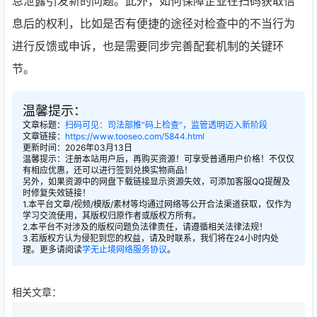
息泄露引发新的问题。此外，如何保障企业在扫码获取信
息后的权利，比如是否有便捷的途径对检查中的不当行为
进行反馈或申诉，也是需要同步完善配套机制的关键环
节。
温馨提示：
文章标题：
扫码可见：司法部推“码上检查”，监管透明迈入新阶段
文章链接：
https://www.tooseo.com/5844.html
更新时间：2026年03月13日
温馨提示：注册本站用户后，再购买资源！可享受普通用户价格！不仅仅
有相应优惠，还可以进行签到兑换实物商品！
另外，如果资源中的网盘下载链接显示资源失效，可添加客服QQ提醒及
时修复失效链接！
1.本平台文章/视频/模版/素材等均通过网络等公开合法渠道获取，仅作为
学习交流使用，其版权归原作者或版权方所有。
2.本平台不对涉及的版权问题负法律责任，请遵循相关法律法规！
3.若版权方认为侵犯到您的权益，请及时联系，我们将在24小时内处
理。更多请阅读
学无止境网络服务协议
。
相关文章：