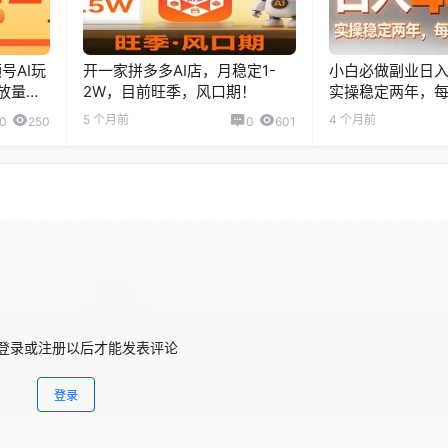
号AI玩
开一家拼多多AI店，月稳定1-
小白必做副业日入
播放量月
2W，目前旺季，风口期！
实操稳定两年，每
5 个月前
4 个月前
0
250
0
601
登录或注册以后才能发表评论
登录