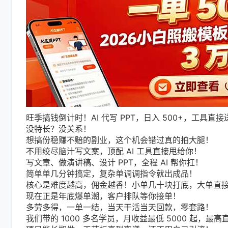
旺季搞钱倒计时！AI 代写 PPT，日入 500+，工具直接
没特长？没关系！
想搞份稳赚不赔的副业，这个机会错过真的拍大腿！
不用绞尽脑汁写文案，顶配 AI 工具直接甩给你！
写文章、做演讲稿、设计 PPT，全程 AI 帮你扛！
简单单几分钟搞定，复杂单调调指令就出成品！
核心是难度越高，佣金越香！小单几十块打底，大单直
现在正是年底爆单潮，客户排队等你接单！
多劳多得，一单一结，当天干活当天回款，零套路！
我们带的 1000 多名学员，月收益最低 5000 起，最高直