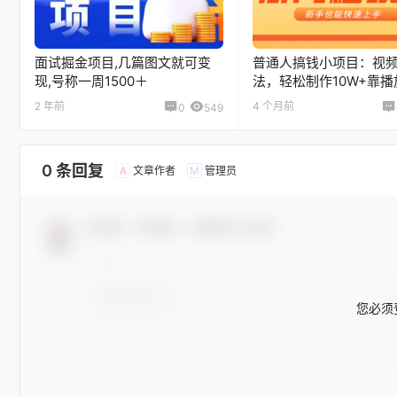
面试掘金项目,几篇图文就可变
普通人搞钱小项目：视频
现,号称一周1500＋
法，轻松制作10W+靠
入万元
2 年前
4 个月前
0
549
0 条回复
文章作者
管理员
A
M
欢迎您，新朋友，感谢参与互动！
您必须