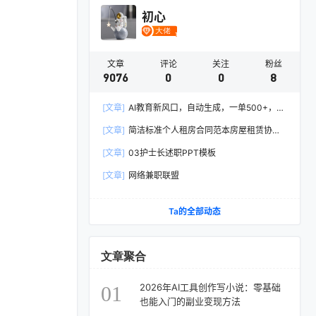
初心
文章
评论
关注
粉丝
9076
0
0
8
[文章]
AI教育新风口，自动生成，一单500+，月
入2W+!
[文章]
简洁标准个人租房合同范本房屋租赁协议
Word模板
[文章]
03护士长述职PPT模板
[文章]
网络兼职联盟
Ta的全部动态
文章聚合
2026年AI工具创作写小说：零基础
01
也能入门的副业变现方法