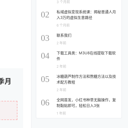
3 个月前
私域虚拟变现系统课：揭秘普通人月
02
入3万的虚拟生意路径
6 个月前
联系我们
03
2 年前
下载工具类：M3U8在线提取下载软
04
件
2 年前
冰糖葫芦制作方法和熬糖方法以及技
05
旺季月
术配方教程
2 年前
全网首发，小红书种草无脑操作，复
06
制黏贴即可，轻松日入3张
1 年前