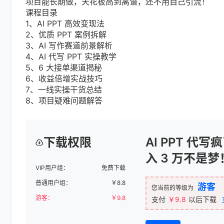
项目能长期做，天花板高到离谱，还不用自己引流！
课程目录
1、AI PPT 高效变现法
2、优质 PPT 案例拆解
3、AI 写作赛道前景解析
4、AI 代写 PPT 实操教学
5、6 大接单渠道揭秘
6、收益倍增实战技巧
7、一线实操干货总结
8、项目疑难问题解答
下载权限
AI PPT 代
入 3 万不是梦
VIP用户组：
免费下载
普通用户组：
￥
8.8
游客
您当前的等级为
游客：
￥
9.8
支付
￥9.8
以后下载