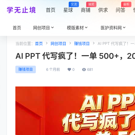
交流
抽奖
最新
学无止境
首页
星球
商铺
供求
问答
首页
网创项目
模版素材
医护资料网
当前位置：
首页
网创项目
赚钱项目
AI PPT 代写疯了！
AI PPT 代写疯了！一单 500+
6 个月前
0
681
赚钱项目