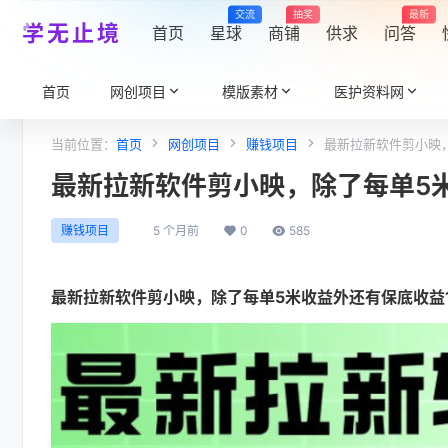
交流
抽奖
最新
学无止境
首页
星球
商铺
供求
问答
首页
网创项目
模版素材
医护资料网
当前位置：
首页
网创项目
赚钱项目
最新拉新软件剪小映
最新拉新软件剪小映，除了每单5
5 个月前
0
585
赚钱项目
最新拉新软件剪小映，除了每单5米收益外还有保底收益