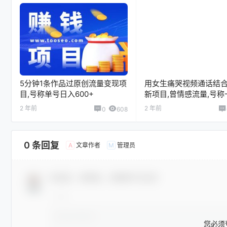
5分钟1条作品过原创流量变现项
用女生痛哭视频通话结
目,号称单号日入600+
新项目,曾情感流量,号称
入3300+
2 年前
2 年前
0
608
0 条回复
文章作者
管理员
A
M
欢迎您，新朋友，感谢参与互动！
您必须