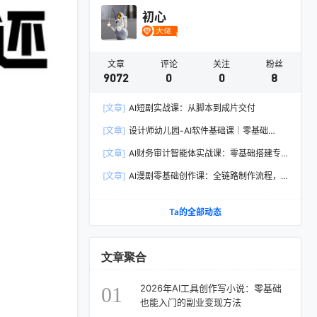
初心
文章
评论
关注
粉丝
9072
0
0
8
[文章]
AI短剧实战课：从脚本到成片交付
[文章]
设计师幼儿园-AI软件基础课｜零基础
Illustrator全套实操，矢量绘图IP3D渲染配套助教
[文章]
AI财务审计智能体实战课：零基础搭建专
素材包
属智能工具，单人依托AI媲美专业财审团队
[文章]
AI漫剧零基础创作课：全链路制作流程，
熟练主流AI工具高效产出漫剧成片
Ta的全部动态
文章聚合
2026年AI工具创作写小说：零基础
01
也能入门的副业变现方法