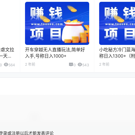
合虐文拉
开车穿越无人直播玩法,简单好
小吃秘方冷门蓝海
一天收
入手,号称日入1000+
称日入1300+（
2 年前
2 年前
0
564
0
543
登录或注册以后才能发表评论