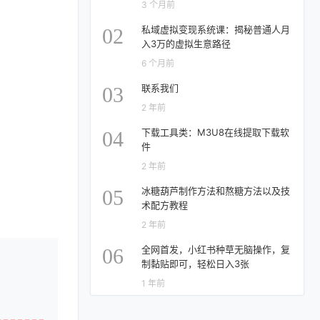
3 个月前
私域虚拟变现系统课：揭秘普通人月
02
入3万的虚拟生意路径
6 个月前
联系我们
03
2 年前
下载工具类：M3U8在线提取下载软
04
件
2 年前
冰糖葫芦制作方法和熬糖方法以及技
05
术配方教程
2 年前
全网首发，小红书种草无脑操作，复
06
制黏贴即可，轻松日入3张
1 年前