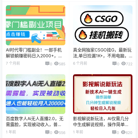
AI时代零门槛副业！一部手机
真全网独家CSGO挂G，最新玩
解锁躺赚密码日入2000+，新
法,单日捡漏1K+，不用电脑，
手也能快速上手。
不用打游戏【揭秘】
7 个月前
6 个月前
0
585
0
722
百度数字人Ai无人直播2.0，无
影视解说新玩法，AI仅需几分
需露脸，实现被动收入，普通
中生成解说视频，操作简单，
人也能轻松月...
日入几张
1 年前
1 年前
0
556
0
620