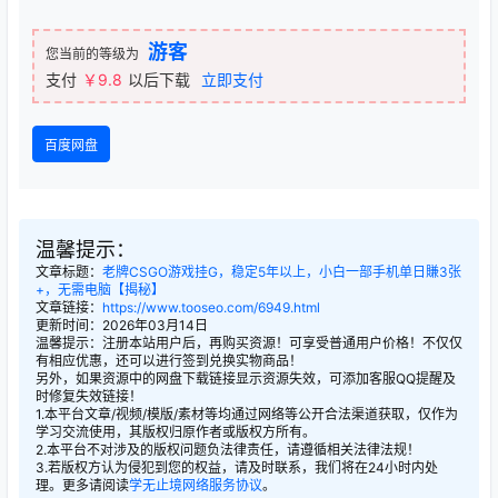
游客
您当前的等级为
支付
￥9.8
以后下载
立即支付
百度网盘
温馨提示：
文章标题：
老牌CSGO游戏挂G，稳定5年以上，小白一部手机单日賺3张
+，无需电脑【揭秘】
文章链接：
https://www.tooseo.com/6949.html
更新时间：2026年03月14日
温馨提示：注册本站用户后，再购买资源！可享受普通用户价格！不仅仅
有相应优惠，还可以进行签到兑换实物商品！
另外，如果资源中的网盘下载链接显示资源失效，可添加客服QQ提醒及
时修复失效链接！
1.本平台文章/视频/模版/素材等均通过网络等公开合法渠道获取，仅作为
学习交流使用，其版权归原作者或版权方所有。
2.本平台不对涉及的版权问题负法律责任，请遵循相关法律法规！
3.若版权方认为侵犯到您的权益，请及时联系，我们将在24小时内处
理。更多请阅读
学无止境网络服务协议
。