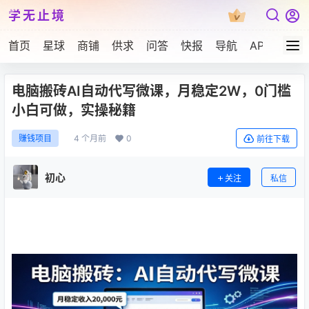
学无止境
首页
星球
商铺
供求
问答
快报
导航
APP下载
电脑搬砖AI自动代写微课，月稳定2W，0门槛
小白可做，实操秘籍
4 个月前
0
赚钱项目
前往下载
初心
关注
私信