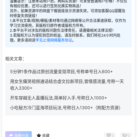
温馨提示：注册本站用户后，再购买资源！可享受普通用户价格！不仅仅
有相应优惠，还可以进行签到兑换实物商品！
另外，如果资源中的网盘下载链接显示资源失效，可添加客服QQ提醒及
时修复失效链接！
1.本平台文章/视频/模版/素材等均通过网络等公开合法渠道获取，仅作为
学习交流使用，其版权归原作者或版权方所有。
2.本平台不对涉及的版权问题负法律责任，请遵循相关法律法规！
3.若版权方认为侵犯到您的权益，请及时联系，我们将在24小时内处
理。更多请阅读
学无止境网络服务协议
。
相关文章：
5分钟1条作品过原创流量变现项目,号称单号日入600+
用女生痛哭视频通话结合虐文拉新项目,曾情感流量,号称一天
收入3300+
开车穿越无人直播玩法,简单好入手,号称日入1000+
小吃秘方冷门蓝海项目玩法,号称日入1300+（附配方资源）
0
0
海报分享
收藏