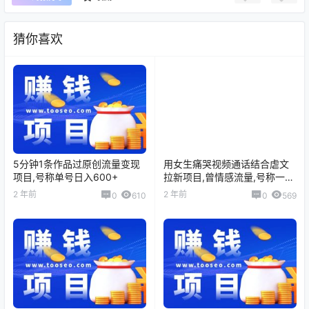
猜你喜欢
5分钟1条作品过原创流量变现
用女生痛哭视频通话结合虐文
项目,号称单号日入600+
拉新项目,曾情感流量,号称一天
收入3300+
2 年前
2 年前
0
610
0
569