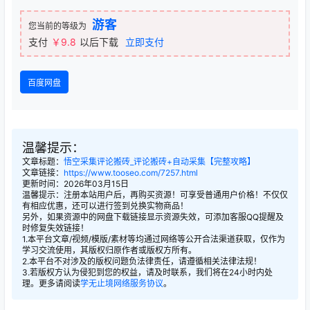
游客
您当前的等级为
支付
￥9.8
以后下载
立即支付
百度网盘
温馨提示：
文章标题：
悟空采集评论搬砖_评论搬砖+自动采集【完整攻略】
文章链接：
https://www.tooseo.com/7257.html
更新时间：2026年03月15日
温馨提示：注册本站用户后，再购买资源！可享受普通用户价格！不仅仅
有相应优惠，还可以进行签到兑换实物商品！
另外，如果资源中的网盘下载链接显示资源失效，可添加客服QQ提醒及
时修复失效链接！
1.本平台文章/视频/模版/素材等均通过网络等公开合法渠道获取，仅作为
学习交流使用，其版权归原作者或版权方所有。
2.本平台不对涉及的版权问题负法律责任，请遵循相关法律法规！
3.若版权方认为侵犯到您的权益，请及时联系，我们将在24小时内处
理。更多请阅读
学无止境网络服务协议
。