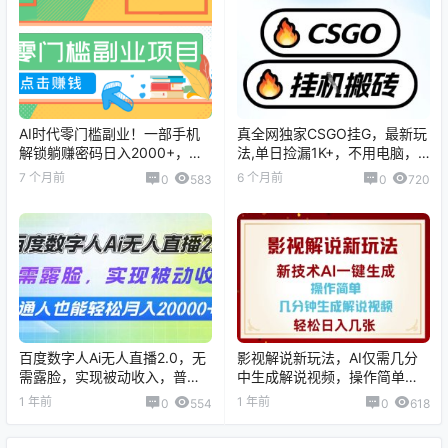
AI时代零门槛副业！一部手机
真全网独家CSGO挂G，最新玩
解锁躺赚密码日入2000+，新
法,单日捡漏1K+，不用电脑，
手也能快速上手。
不用打游戏【揭秘】
7 个月前
6 个月前
0
583
0
720
百度数字人Ai无人直播2.0，无
影视解说新玩法，AI仅需几分
需露脸，实现被动收入，普通
中生成解说视频，操作简单，
人也能轻松月...
日入几张
1 年前
1 年前
0
554
0
618