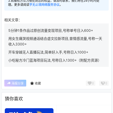
3.若版权方认为侵犯到您的权益，请及时联系，我们将在24小时内处
理。更多请阅读
学无止境网络服务协议
。
相关文章：
5分钟1条作品过原创流量变现项目,号称单号日入600+
用女生痛哭视频通话结合虐文拉新项目,曾情感流量,号称一天
收入3300+
开车穿越无人直播玩法,简单好入手,号称日入1000+
小吃秘方冷门蓝海项目玩法,号称日入1300+（附配方资源）
0
0
海报分享
收藏
猜你喜欢