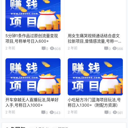
5分钟1条作品过原创流量变现
用女生痛哭视频通话结合虐文
项目,号称单号日入600+
拉新项目,曾情感流量,号称一天
收入3300+
2 年前
2 年前
0
608
0
566
开车穿越无人直播玩法,简单好
小吃秘方冷门蓝海项目玩法,号
入手,号称日入1000+
称日入1300+（附配方资源）
2 年前
2 年前
0
543
0
561