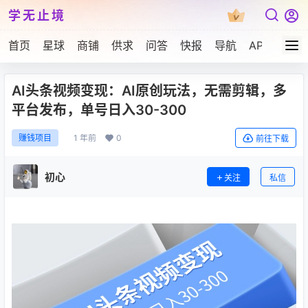
学无止境
首页
星球
商铺
供求
问答
快报
导航
APP下载
AI头条视频变现：AI原创玩法，无需剪辑，多
平台发布，单号日入30-300
1 年前
0
赚钱项目
前往下载
初心
关注
私信