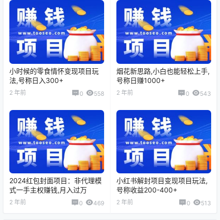
小时候的零食情怀变现项目玩
烟花新思路,小白也能轻松上手,
法,号称日入300+
号称日赚1000+
2 年前
2 年前
0
558
0
543
2024红包封面项目：非代理模
小红书解封项目变现项目玩法,
式一手主权赚钱,月入过万
号称收益200-400+
2 年前
2 年前
0
469
0
513