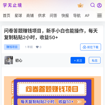
学无止境
首页
星球
商铺
供求
问答
快报
导航
APP下载
问卷答题赚钱项目，新手小白也能操作，每天
复制粘贴2小时，收益50+
1 年前
0
赚钱项目
前往下载
初心
关注
私信