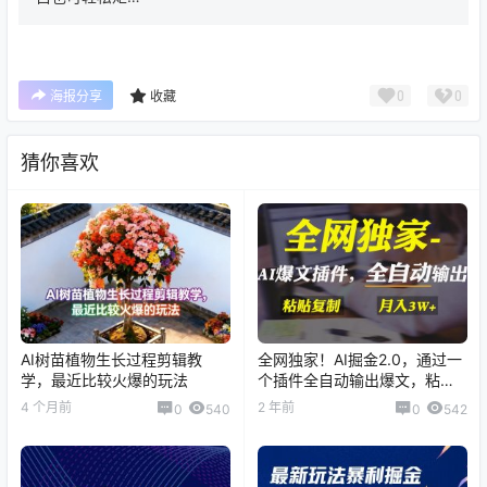
0
0
海报分享
收藏
猜你喜欢
AI树苗植物生长过程剪辑教
全网独家！AI掘金2.0，通过一
学，最近比较火爆的玩法
个插件全自动输出爆文，粘贴
复制矩阵操作
4 个月前
2 年前
0
540
0
542