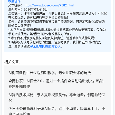
维度创作
文章链接：
https://www.tooseo.com/7582.html
更新时间：2026年03月15日
温馨提示：注册本站用户后，再购买资源！可享受普通用户价格！不仅仅
有相应优惠，还可以进行签到兑换实物商品！
另外，如果资源中的网盘下载链接显示资源失效，可添加客服QQ提醒及
时修复失效链接！
1.本平台文章/视频/模版/素材等均通过网络等公开合法渠道获取，仅作为
学习交流使用，其版权归原作者或版权方所有。
2.本平台不对涉及的版权问题负法律责任，请遵循相关法律法规！
3.若版权方认为侵犯到您的权益，请及时联系，我们将在24小时内处
理。更多请阅读
学无止境网络服务协议
。
相关文章：
AI树苗植物生长过程剪辑教学，最近比较火爆的玩法
全网独家！AI掘金2.0，通过一个插件全自动输出爆文，粘贴
复制矩阵操作
AI复活技术揭秘：亲人复活视频制作，尊重逝者，创造独特回
忆
今日头条最新暴利玩法AI掘金，动手不动脑，简单易上手。小
白也可轻松矩…