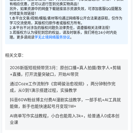
有相应优惠，还可以进行签到兑换实物商品！
另外，如果资源中的网盘下载链接显示资源失效，可添加客服QQ提醒及
时修复失效链接！
1.本平台文章/视频/模版/素材等均通过网络等公开合法渠道获取，仅作为
学习交流使用，其版权归原作者或版权方所有。
2.本平台不对涉及的版权问题负法律责任，请遵循相关法律法规！
3.若版权方认为侵犯到您的权益，请及时联系，我们将在24小时内处
理。更多请阅读
学无止境网络服务协议
。
相关文章：
2026新版短视频带货3月：原创口播+真人拍摄/数字人+剪辑
+直播，打开流量突破口，开始AI带货
通过Coze工作流制作《宫崎骏治愈视频》，两分钟制作完
成，从0到1演示搭建过程，实操教学
抖音60W粉丝博主付费AI漫剧实战教学，一部手机+AI工具就
能做，新手也能快速起号月变现1W+
AI商单写作实战教程，小白也能周入3k+，给普通人0成本创
业课