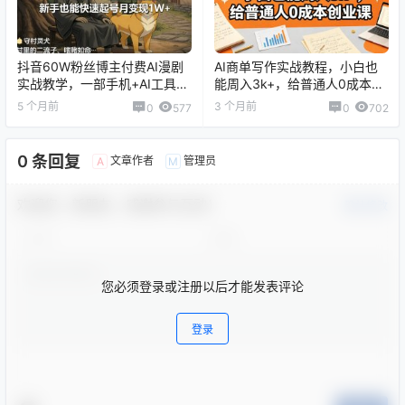
抖音60W粉丝博主付费AI漫剧
AI商单写作实战教程，小白也
实战教学，一部手机+AI工具就
能周入3k+，给普通人0成本创
能做，新手也能快速起号月变
业课
5 个月前
3 个月前
0
577
0
702
现1W+
0 条回复
文章作者
管理员
A
M
欢迎您，新朋友，感谢参与互动！
确认修改
您必须登录或注册以后才能发表评论
登录