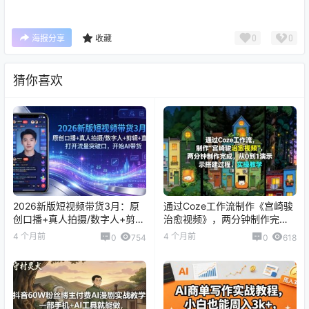
0
0
海报分享
收藏
猜你喜欢
2026新版短视频带货3月：原
通过Coze工作流制作《宫崎骏
创口播+真人拍摄/数字人+剪辑
治愈视频》，两分钟制作完
+直播，打开流量突破口，开始
成，从0到1演示搭建过程，实
4 个月前
4 个月前
0
754
0
618
AI带货
操教学