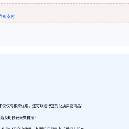
立即支付
不仅仅有相应优惠，还可以进行签到兑换实物商品！
提醒及时修复失效链接！
，仅作为学习交流使用，其版权归原作者或版权方所有。