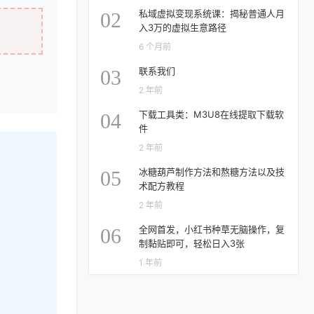
私域虚拟变现系统课：揭秘普通人月
02
入3万的虚拟生意路径
6 个月前
联系我们
03
2 年前
下载工具类：M3U8在线提取下载软
04
件
2 年前
冰糖葫芦制作方法和熬糖方法以及技
05
术配方教程
2 年前
全网首发，小红书种草无脑操作，复
06
制黏贴即可，轻松日入3张
1 年前