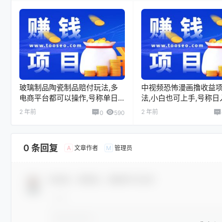
玻璃制品陶瓷制品赔付玩法,多
中视频恐怖漫画撸收益
电商平台都可以操作,号称单日
法,小白也可上手,号称日入
收益1000+
＋
2 年前
2 年前
0
590
0 条回复
文章作者
管理员
A
M
欢迎您，新朋友，感谢参与互动！