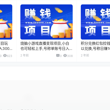
项目玩
烧脑小游戏直播变现项目,小白
积分兑换红包捡钱
3000
也可轻松上手,号称单账号日入
以兑换,号称日赚10
1000+
2 年前
2 年前
0
623
0
308