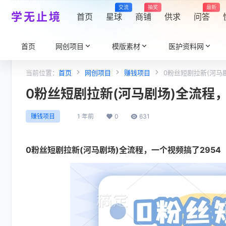
交流
抽奖
最新
学无止境
首页
星球
商铺
供求
问答
首页
网创项目
模版素材
医护资料网
当前位置：
首页
网创项目
赚钱项目
0粉丝短剧拉新(河马
0粉丝短剧拉新(河马剧场)全流程，
1 年前
0
631
赚钱项目
0粉丝短剧拉新
(河马剧场)全流程，一个视频搞了2954