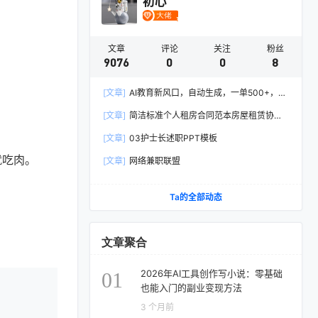
初心
文章
评论
关注
粉丝
9076
0
0
8
[文章]
AI教育新风口，自动生成，一单500+，月
入2W+!
[文章]
简洁标准个人租房合同范本房屋租赁协议
Word模板
[文章]
03护士长述职PPT模板
就吃肉。
[文章]
网络兼职联盟
Ta的全部动态
文章聚合
2026年AI工具创作写小说：零基础
01
也能入门的副业变现方法
3 个月前