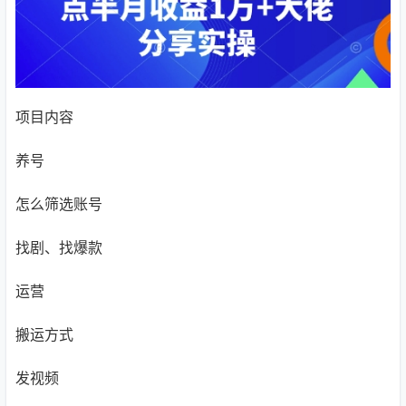
项目内容
养号
怎么筛选账号
找剧、找爆款
运营
搬运方式
发视频