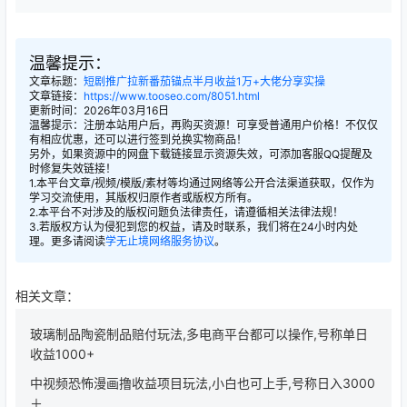
温馨提示：
文章标题：
短剧推广拉新番茄锚点半月收益1万+大佬分享实操
文章链接：
https://www.tooseo.com/8051.html
更新时间：2026年03月16日
温馨提示：注册本站用户后，再购买资源！可享受普通用户价格！不仅仅
有相应优惠，还可以进行签到兑换实物商品！
另外，如果资源中的网盘下载链接显示资源失效，可添加客服QQ提醒及
时修复失效链接！
1.本平台文章/视频/模版/素材等均通过网络等公开合法渠道获取，仅作为
学习交流使用，其版权归原作者或版权方所有。
2.本平台不对涉及的版权问题负法律责任，请遵循相关法律法规！
3.若版权方认为侵犯到您的权益，请及时联系，我们将在24小时内处
理。更多请阅读
学无止境网络服务协议
。
相关文章：
玻璃制品陶瓷制品赔付玩法,多电商平台都可以操作,号称单日
收益1000+
中视频恐怖漫画撸收益项目玩法,小白也可上手,号称日入3000
＋