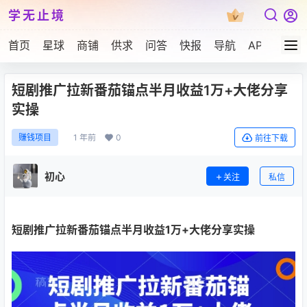
学无止境
首页
星球
商铺
供求
问答
快报
导航
APP下载
短剧推广拉新番茄锚点半月收益1万+大佬分享
实操
1 年前
0
赚钱项目
前往下载
初心
关注
私信
短剧推广拉新
番茄锚点半月收益1万+大佬分享实操