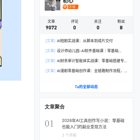
初心
文章
评论
关注
粉丝
9072
0
0
8
[文章]
AI短剧实战课：从脚本到成片交付
[文章]
设计师幼儿园-AI软件基础课｜零基础
Illustrator全套实操，矢量绘图IP3D渲染配套助教
[文章]
AI财务审计智能体实战课：零基础搭建专
素材包
属智能工具，单人依托AI媲美专业财审团队
[文章]
AI漫剧零基础创作课：全链路制作流程，
熟练主流AI工具高效产出漫剧成片
Ta的全部动态
文章聚合
2026年AI工具创作写小说：零基础
01
也能入门的副业变现方法
3 个月前