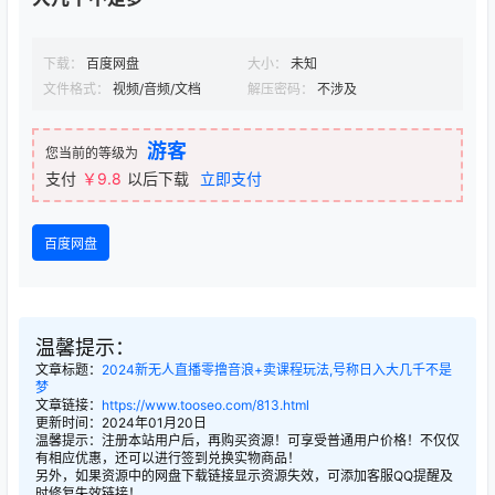
下载：
百度网盘
大小：
未知
文件格式：
视频/音频/文档
解压密码：
不涉及
游客
您当前的等级为
支付
￥9.8
以后下载
立即支付
百度网盘
温馨提示：
文章标题：
2024新无人直播零撸音浪+卖课程玩法,号称日入大几千不是
梦
文章链接：
https://www.tooseo.com/813.html
更新时间：2024年01月20日
温馨提示：注册本站用户后，再购买资源！可享受普通用户价格！不仅仅
有相应优惠，还可以进行签到兑换实物商品！
另外，如果资源中的网盘下载链接显示资源失效，可添加客服QQ提醒及
时修复失效链接！