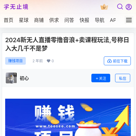
学无止境
首页
星球
商铺
供求
问答
快报
导航
APP下载
2024新无人直播零撸音浪+卖课程玩法,号称日
入大几千不是梦
2 年前
0
赚钱项目
前往下载
初心
关注
私信