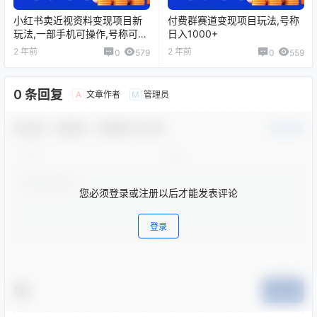
小红书卖近视资料变现项目新
付费群赛道变现项目玩法,号称
玩法,一部手机可操作,号称可月
日入1000+
入过万
2 年前
2 年前
0
579
0
559
0 条回复
文章作者
管理员
A
M
欢迎您，新朋友，感谢参与互动！
确认修改
您必须登录或注册以后才能发表评论
登录
提交