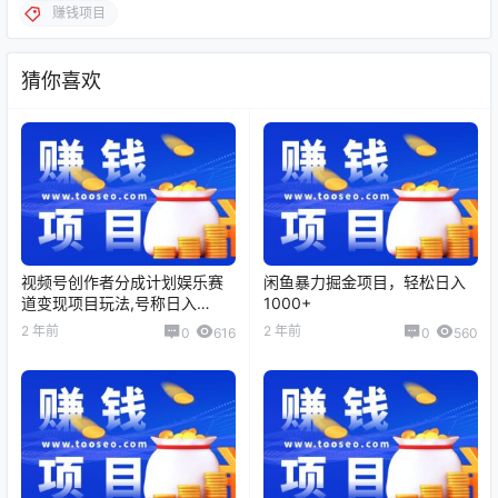
赚钱项目
猜你喜欢
视频号创作者分成计划娱乐赛
闲鱼暴力掘金项目，轻松日入
道变现项目玩法,号称日入
1000+
3000+
2 年前
2 年前
0
616
0
560