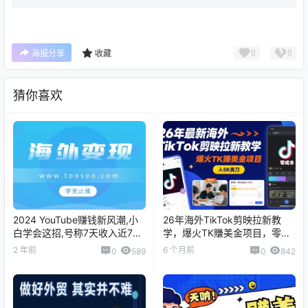
0
0
海报分享
收藏
猜你喜欢
2024 YouTube赚钱新风潮,小
26年海外TikTok剪映拉新教
白学会这招,号称7天收入近700
学，爆火TK賺美金项目，零成
美金
本，新手也能月入5K美刀
2 年前
6 个月前
0
589
0
842