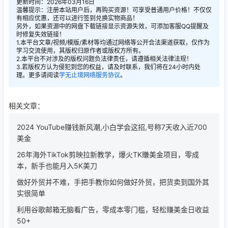
更新时间：2026年03月16日
温馨提示：注册本站用户后，再购买资源！可享受普通用户价格！不仅仅
有相应优惠，还可以进行签到兑换实物商品！
另外，如果资源中的网盘下载链接显示资源失效，可添加客服QQ提醒及
时修复失效链接！
1.本平台文章/视频/模版/素材等均通过网络等公开合法渠道获取，仅作为
学习交流使用，其版权归原作者或版权方所有。
2.本平台不对涉及的版权问题负法律责任，请遵循相关法律法规！
3.若版权方认为侵犯到您的权益，请及时联系，我们将在24小时内处
理。更多请阅读
学无止境网络服务协议
。
相关文章：
2024 YouTube赚钱新风潮,小白学会这招,号称7天收入近700
美金
26年海外TikTok剪映拉新教学，爆火TK賺美金项目，零成
本，新手也能月入5K美刀
做好外贸并不难，手把手教你如何做好外贸，把货卖到国外其
实很简单
利用谷歌邮箱无脑看广告，零成本零门槛，轻松赚美金日收益
50+