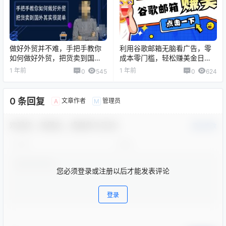
做好外贸并不难，手把手教你
利用谷歌邮箱无脑看广告，零
如何做好外贸，把货卖到国外
成本零门槛，轻松赚美金日收
其实很简单
益50+
1 年前
1 年前
0
545
0
624
0 条回复
文章作者
管理员
A
M
欢迎您，新朋友，感谢参与互动！
确认修改
您必须登录或注册以后才能发表评论
登录