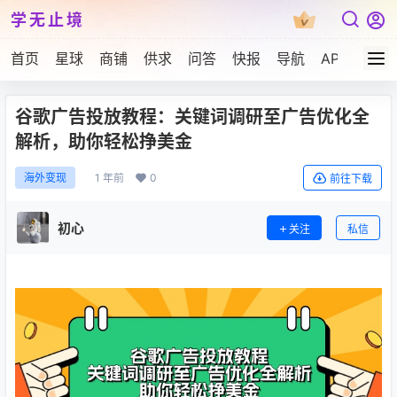
学无止境
首页
星球
商铺
供求
问答
快报
导航
APP下载
谷歌广告投放教程：关键词调研至广告优化全
解析，助你轻松挣美金
1 年前
0
海外变现
前往下载
初心
关注
私信