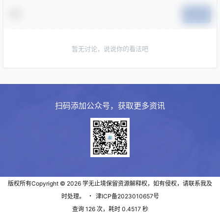
提交
暂无讨论，说说你的看法吧
扫码添加公众号，获取更多资讯
版权所有Copyright © 2026
学无止境
保留资源解释权，如有侵权，请联系我及
时处理。
・
津ICP备2023010657号
查询 126 次，耗时 0.4517 秒