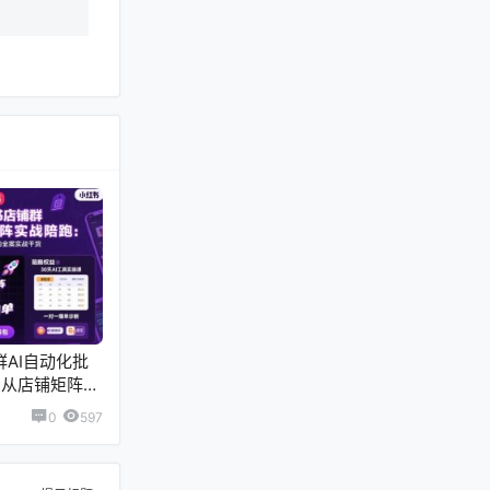
群AI自动化批
，从店铺矩阵到
实战干货
0
597