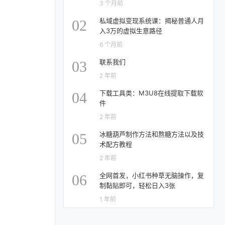
3 个月前
私域虚拟变现系统课：揭秘普通人月
02
入3万的虚拟生意路径
6 个月前
联系我们
03
2 年前
下载工具类：M3U8在线提取下载软
04
件
2 年前
冰糖葫芦制作方法和熬糖方法以及技
05
术配方教程
2 年前
全网首发，小红书种草无脑操作，复
06
制黏贴即可，轻松日入3张
1 年前