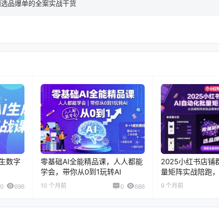
到选品爆单的全案实战干货
永生数字
零基础AI全能精品课，人人都能
2025小红书店铺
学会，带你从0到1玩转AI
量矩阵实战陪跑
选品爆单的全案
10 个月前
9 个月前
0
696
0
686