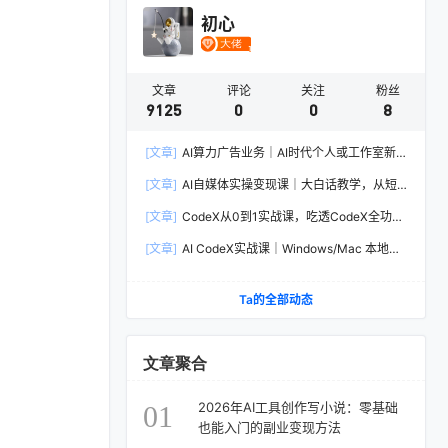
初心
文章
评论
关注
粉丝
9125
0
0
8
[文章]
AI算力广告业务｜AI时代个人或工作室新
赛道
[文章]
AI自媒体实操变现课｜大白话教学，从短
剧漫剧到动画制作，零基础也能掌握爆款内容创
[文章]
CodeX从0到1实战课，吃透CodeX全功
作与变现全流程
能，零基础AI开发实战，从部署到高阶项目一键
[文章]
AI CodeX实战课｜Windows/Mac 本地部
落地
署｜API 对接调通｜Skill 自制｜漫剧剪辑｜网站
VR 项目｜AI项目落地全教程
Ta的全部动态
文章聚合
2026年AI工具创作写小说：零基础
01
也能入门的副业变现方法