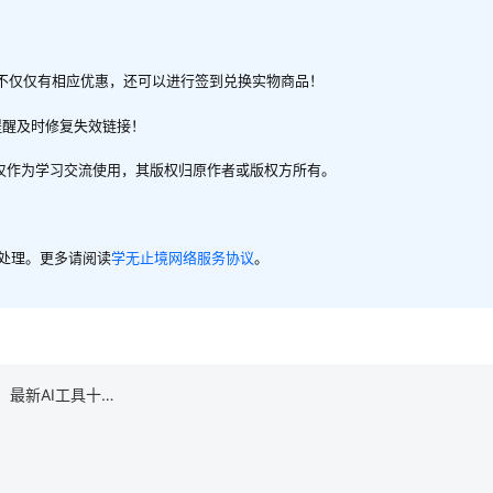
不仅仅有相应优惠，还可以进行签到兑换实物商品！
提醒及时修复失效链接！
，仅作为学习交流使用，其版权归原作者或版权方所有。
内处理。更多请阅读
学无止境网络服务协议
。
，最新AI工具十…