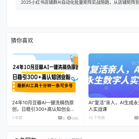
2025小红书店铺群AI自动化批量矩阵实战陪跑，从店铺矩阵
猜你喜欢
24年10月豆瓣AI一键洗稿伪原
AI“复活”亲人，AI生成
创，日稳引300+高认知创业
人实战课
粉，最新AI工具十...
1 年前
10 个月前
0
596