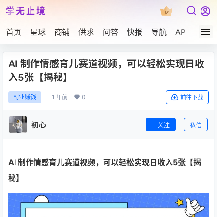
学无止境
首页
星球
商铺
供求
问答
快报
导航
APP下载
AI 制作情感育儿赛道视频，可以轻松实现日收
入5张【揭秘】
1 年前
0
副业赚钱
前往下载
初心
关注
私信
AI 制作情感育儿赛道视频
，可以轻松实现日收入5张【揭
秘】