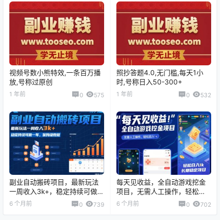
视频号数小熊特效,一条百万播
照抄答题4.0,无门槛,每天1小
放,号称过原创
时,号称日入50-300+
1 年前
1 年前
0
575
0
532
副业自动搬砖项目，最新玩法
每天见收益，全自动游戏挖金
一周收入3k+，稳定持续可做一
项目，无需人工操作，轻松日
年，保姆级教程【揭秘】
入1k，长期稳定项目【揭秘】
6 个月前
6 个月前
0
739
0
702