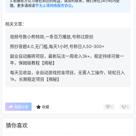
3.若版权方认为侵犯到您的权益，请及时联系，我们将在24小时内处
理。更多请阅读
学无止境网络服务协议
。
相关文章：
视频号数小熊特效,一条百万播放,号称过原创
照抄答题4.0,无门槛,每天1小时,号称日入50-300+
副业自动搬砖项目，最新玩法一周收入3k+，稳定持续可做一
年，保姆级教程【揭秘】
每天见收益，全自动游戏挖金项目，无需人工操作，轻松日入
1k，长期稳定项目【揭秘】
0
0
海报分享
收藏
猜你喜欢