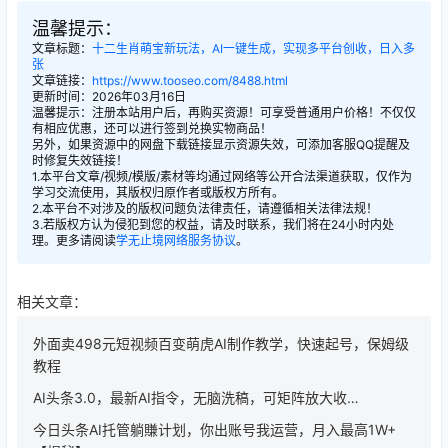
温馨提示：
文章标题：
十二生肖萌宝新玩法，AI一键生成，实现多平台创收，日入多
张
文章链接：
https://www.tooseo.com/8488.html
更新时间：2026年03月16日
温馨提示：注册本站用户后，再购买资源！可享受普通用户价格！不仅仅
有相应优惠，还可以进行签到兑换实物商品！
另外，如果资源中的网盘下载链接显示资源失效，可添加客服QQ提醒及
时修复失效链接！
1.本平台文章/视频/模版/素材等均通过网络等公开合法渠道获取，仅作为
学习交流使用，其版权归原作者或版权方所有。
2.本平台不对涉及的版权问题负法律责任，请遵循相关法律法规！
3.若版权方认为侵犯到您的权益，请及时联系，我们将在24小时内处
理。更多请阅读
学无止境网络服务协议
。
相关文章：
外面卖498元短视频百变萌虎AI制作教学，快速起号，保姆级
教程
AI头条3.0，最新AI指令，无脑洗稿，可矩阵放大收…
今日头条AI托管躺賺计划，你出账号我运营，月入最高1W+