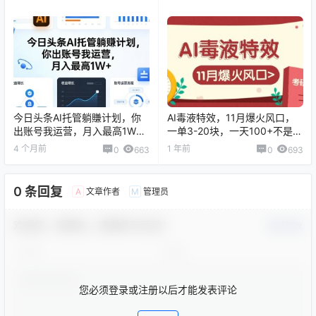
今日头条AI托管躺賺计划，你
AI毒液特效，11月爆火风口，
出账号我运营，月入最高1W+
一单3-20块，一天100+不是问
【揭秘】
题
4 个月前
1 年前
0
663
0
693
0 条回复
文章作者
管理员
A
M
欢迎您，新朋友，感谢参与互动！
确认修改
您必须登录或注册以后才能发表评论