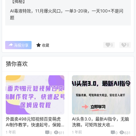
【揭秘】
AI毒液特效，11月爆火风口，一单3-20块，一天100+不是问
题
0
0
海报分享
收藏
猜你喜欢
外面卖498元短视频百变萌虎
AI头条3.0，最新AI指令，无脑
AI制作教学，快速起号，保姆
洗稿，可矩阵放大收...
级教程
1 年前
1 年前
0
611
0
631