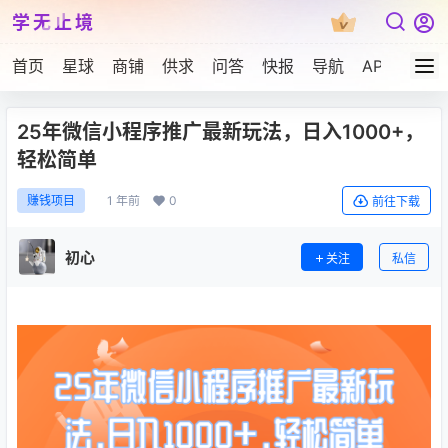
学无止境
首页
星球
商铺
供求
问答
快报
导航
APP下载
25年微信小程序推广最新玩法，日入1000+，
轻松简单
1 年前
0
赚钱项目
前往下载
初心
关注
私信