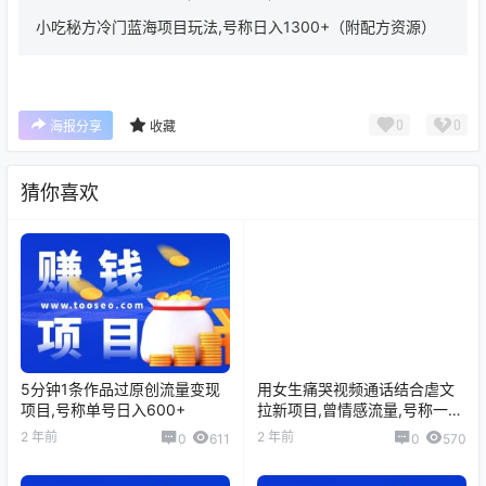
小吃秘方冷门蓝海项目玩法,号称日入1300+（附配方资源）
0
0
海报分享
收藏
猜你喜欢
5分钟1条作品过原创流量变现
用女生痛哭视频通话结合虐文
项目,号称单号日入600+
拉新项目,曾情感流量,号称一天
收入3300+
2 年前
2 年前
0
611
0
570