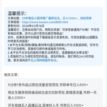
温馨提示：
文章标题：
25年微信小程序推广最新玩法，日入1000+，轻松简单
文章链接：
https://www.tooseo.com/8591.html
更新时间：2026年03月16日
温馨提示：注册本站用户后，再购买资源！可享受普通用户价格！不仅仅
有相应优惠，还可以进行签到兑换实物商品！
另外，如果资源中的网盘下载链接显示资源失效，可添加客服QQ提醒及
时修复失效链接！
1.本平台文章/视频/模版/素材等均通过网络等公开合法渠道获取，仅作为
学习交流使用，其版权归原作者或版权方所有。
2.本平台不对涉及的版权问题负法律责任，请遵循相关法律法规！
3.若版权方认为侵犯到您的权益，请及时联系，我们将在24小时内处
理。更多请阅读
学无止境网络服务协议
。
相关文章：
5分钟1条作品过原创流量变现项目,号称单号日入600+
用女生痛哭视频通话结合虐文拉新项目,曾情感流量,号称一天
收入3300+
开车穿越无人直播玩法,简单好入手,号称日入1000+