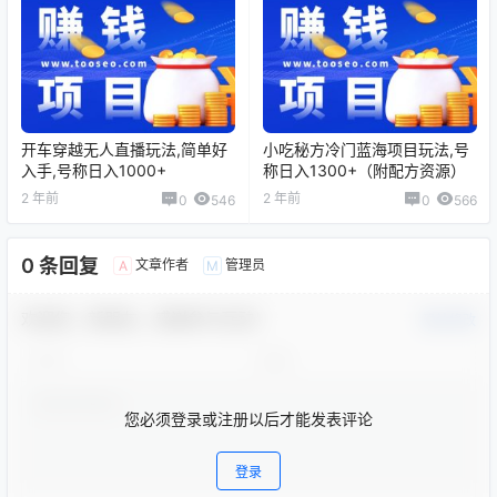
开车穿越无人直播玩法,简单好
小吃秘方冷门蓝海项目玩法,号
入手,号称日入1000+
称日入1300+（附配方资源）
2 年前
2 年前
0
546
0
566
0 条回复
文章作者
管理员
A
M
欢迎您，新朋友，感谢参与互动！
确认修改
您必须登录或注册以后才能发表评论
登录