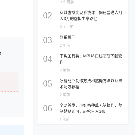
3 个月前
私域虚拟变现系统课：揭秘普通人月
02
入3万的虚拟生意路径
6 个月前
联系我们
03
2 年前
，
下载工具类：M3U8在线提取下载软
04
件
2 年前
冰糖葫芦制作方法和熬糖方法以及技
05
术配方教程
2 年前
全网首发，小红书种草无脑操作，复
06
制黏贴即可，轻松日入3张
1 年前