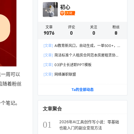
初心
文章
评论
关注
粉丝
9076
0
0
8
[文章]
AI教育新风口，自动生成，一单500+，月
入2W+!
[文章]
简洁标准个人租房合同范本房屋租赁协议
Word模板
[文章]
03护士长述职PPT模板
法一周可以
[文章]
网络兼职联盟
且随着粉丝
Ta的全部动态
一个笔记。
文章聚合
2026年AI工具创作写小说：零基础
01
也能入门的副业变现方法