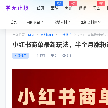
交流
抽奖
最新
学无止境
首页
星球
商铺
供求
问答
首页
网创项目
模版素材
医护资料网
当前位置：
首页
网创项目
引流推广
小红书商单最新玩法，
小红书商单最新玩法，半个月涨粉过
1 年前
0
613
引流推广