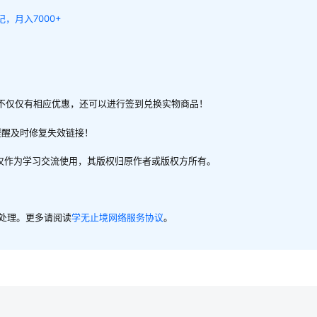
，月入7000+
不仅仅有相应优惠，还可以进行签到兑换实物商品！
提醒及时修复失效链接！
，仅作为学习交流使用，其版权归原作者或版权方所有。
内处理。更多请阅读
学无止境网络服务协议
。