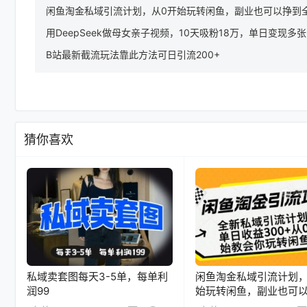
闲鱼淘金私域引流计划，从0开始玩转闲鱼，副业也可以挣到
用DeepSeek做母女亲子视频，10天吸粉18万，单日变现多张
B站最新截流玩法靠此方法可日引流200+
猜你喜欢
私域卖套图每天3-5单，每单利
闲鱼淘金私域引流计划，
润99
始玩转闲鱼，副业也可
职的工资