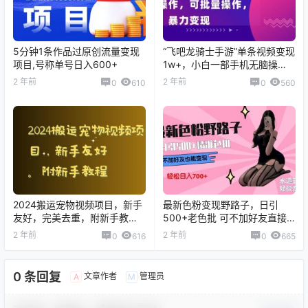
5分钟1条作品过原创流量变现
“飞吧龙骑士手游”单条视频变现
项目,号称单号日入600+
1w+，小白一部手机无脑操
作，可批量操作，暴力变现
2 年前
2 年前
0
610
0
560
【揭秘】
2024搬运宠物视频项目，新手
最新色粉变现野路子，日引
友好，完美去重，附新手教程
500+老色批 可不加好友直接
【揭秘】
变现 小白轻松日入700+
2 年前
2 年前
0
616
0
665
0 条回复
文章作者
管理员
A
M