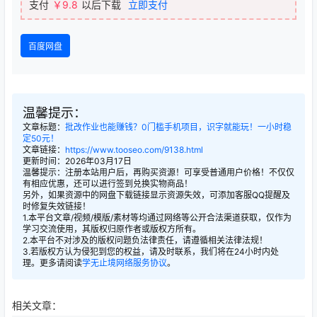
支付
￥9.8
以后下载
立即支付
百度网盘
温馨提示：
文章标题：
批改作业也能赚钱？0门槛手机项目，识字就能玩！一小时稳
定50元！
文章链接：
https://www.tooseo.com/9138.html
更新时间：2026年03月17日
温馨提示：注册本站用户后，再购买资源！可享受普通用户价格！不仅仅
有相应优惠，还可以进行签到兑换实物商品！
另外，如果资源中的网盘下载链接显示资源失效，可添加客服QQ提醒及
时修复失效链接！
1.本平台文章/视频/模版/素材等均通过网络等公开合法渠道获取，仅作为
学习交流使用，其版权归原作者或版权方所有。
2.本平台不对涉及的版权问题负法律责任，请遵循相关法律法规！
3.若版权方认为侵犯到您的权益，请及时联系，我们将在24小时内处
理。更多请阅读
学无止境网络服务协议
。
相关文章：