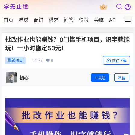
学无止境
首页
星球
商铺
供求
问答
快报
导航
APP下载
批改作业也能赚钱？0门槛手机项目，识字就能
玩！一小时稳定50元！
1 年前
0
赚钱项目
前往下载
初心
关注
私信