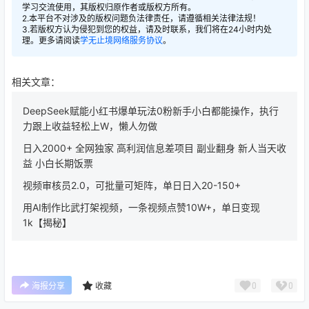
学习交流使用，其版权归原作者或版权方所有。
2.本平台不对涉及的版权问题负法律责任，请遵循相关法律法规！
3.若版权方认为侵犯到您的权益，请及时联系，我们将在24小时内处
理。更多请阅读
学无止境网络服务协议
。
相关文章：
DeepSeek赋能小红书爆单玩法0粉新手小白都能操作，执行
力跟上收益轻松上W，懒人勿做
日入2000+ 全网独家 高利润信息差项目 副业翻身 新人当天收
益 小白长期饭票
视频审核员2.0，可批量可矩阵，单日日入20-150+
用AI制作比武打架视频，一条视频点赞10W+，单日变现
1k【揭秘】
0
0
海报分享
收藏