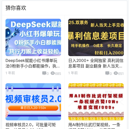
猜你喜欢
DeepSeek赋能小红书爆单玩
日入2000+ 全网独家 高利润信
法0粉新手小白都能操作，执行
息差项目 副业翻身 新人当天收
力跟上收益轻松上W，懒人勿
益 小白长期饭票
1 年前
1 年前
0
685
0
651
做
视频审核员2.0，可批量可矩
用AI制作比武打架视频，一条