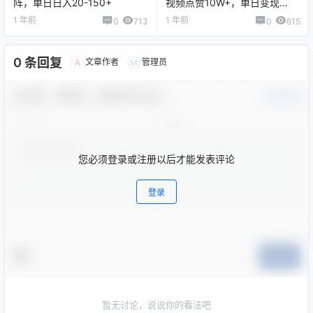
阵，单日日入20-150+
视频点赞10W+，单日变现
1k【揭秘】
1 年前
1 年前
0
713
0
615
0 条回复
文章作者
管理员
A
M
欢迎您，新朋友，感谢参与互动！
确认修改
您必须登录或注册以后才能发表评论
登录
提交
暂无讨论，说说你的看法吧