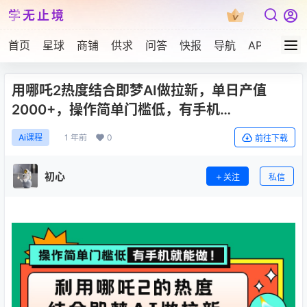
学无止境
首页
星球
商铺
供求
问答
快报
导航
APP下载
用哪吒2热度结合即梦AI做拉新，单日产值
2000+，操作简单门槛低，有手机…
1 年前
0
Ai课程
前往下载
初心
关注
私信