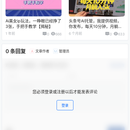
Ai美女ip玩法，一睁眼已经挣了
头条号AI托管，我提供视频，
3张，手把手教学【揭秘】
你发布，每天10分钟，月躺入
5k+【揭秘】
1 年前
6 个月前
0
666
0
633
0 条回复
文章作者
管理员
A
M
欢迎您，新朋友，感谢参与互动！
确认修改
您必须登录或注册以后才能发表评论
登录