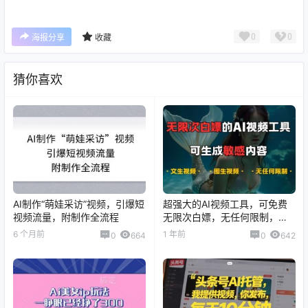
0
0
海报分享
收藏
猜你喜欢
AI制作“萌娃采访”视频，引爆短
超强大的AI视频工具，可免费
视频流量，附制作全流程
无限次白嫖，无任何限制，支
持创作音乐，文生视频，图生
6 个月前
1 年前
0
664
0
642
视频【揭秘】