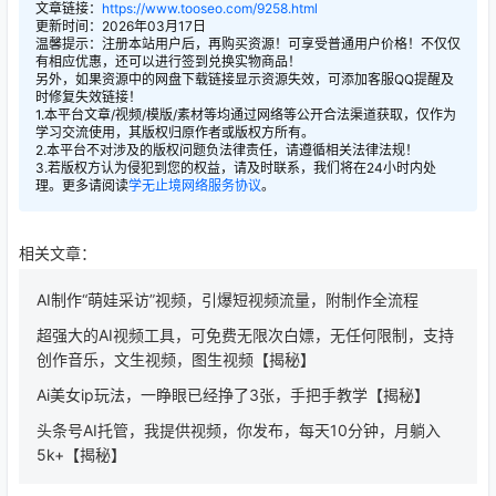
文章链接：
https://www.tooseo.com/9258.html
更新时间：2026年03月17日
温馨提示：注册本站用户后，再购买资源！可享受普通用户价格！不仅仅
有相应优惠，还可以进行签到兑换实物商品！
另外，如果资源中的网盘下载链接显示资源失效，可添加客服QQ提醒及
时修复失效链接！
1.本平台文章/视频/模版/素材等均通过网络等公开合法渠道获取，仅作为
学习交流使用，其版权归原作者或版权方所有。
2.本平台不对涉及的版权问题负法律责任，请遵循相关法律法规！
3.若版权方认为侵犯到您的权益，请及时联系，我们将在24小时内处
理。更多请阅读
学无止境网络服务协议
。
相关文章：
AI制作“萌娃采访”视频，引爆短视频流量，附制作全流程
超强大的AI视频工具，可免费无限次白嫖，无任何限制，支持
创作音乐，文生视频，图生视频【揭秘】
Ai美女ip玩法，一睁眼已经挣了3张，手把手教学【揭秘】
头条号AI托管，我提供视频，你发布，每天10分钟，月躺入
5k+【揭秘】