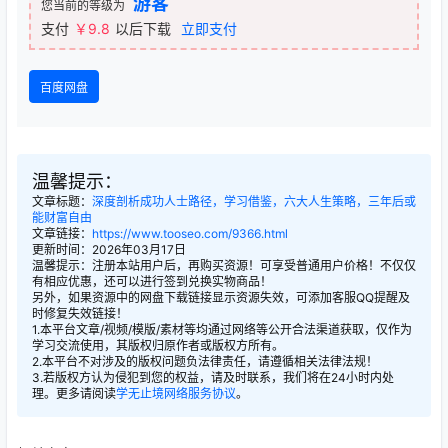
游客
您当前的等级为
支付
￥9.8
以后下载
立即支付
百度网盘
温馨提示：
文章标题：
深度剖析成功人士路径，学习借鉴，六大人生策略，三年后或
能财富自由
文章链接：
https://www.tooseo.com/9366.html
更新时间：2026年03月17日
温馨提示：注册本站用户后，再购买资源！可享受普通用户价格！不仅仅
有相应优惠，还可以进行签到兑换实物商品！
另外，如果资源中的网盘下载链接显示资源失效，可添加客服QQ提醒及
时修复失效链接！
1.本平台文章/视频/模版/素材等均通过网络等公开合法渠道获取，仅作为
学习交流使用，其版权归原作者或版权方所有。
2.本平台不对涉及的版权问题负法律责任，请遵循相关法律法规！
3.若版权方认为侵犯到您的权益，请及时联系，我们将在24小时内处
理。更多请阅读
学无止境网络服务协议
。