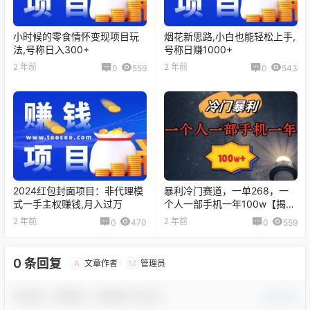
小时候的零食情怀变现项目玩
烟花新思路,小白也能轻松上手,
法,号称日入300+
号称日赚1000+
2 年前
2 年前
0
559
0
543
2024红包封面项目：非代理模
暴利冷门赛道，一单268，一
式一手主权赚钱,月入过万
个人一部手机一年100w【揭
秘】
2 年前
2 年前
0
470
0
559
0 条回复
文章作者
管理员
A
M
欢迎您，新朋友，感谢参与互动！
确认修改