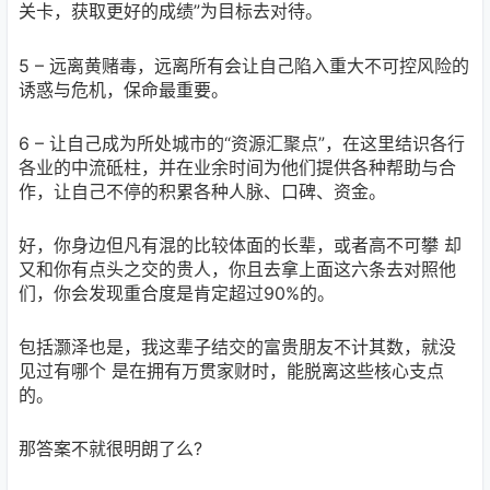
关卡，获取更好的成绩”为目标去对待。
5 – 远离黄赌毒，远离所有会让自己陷入重大不可控风险的
诱惑与危机，保命最重要。
6 – 让自己成为所处城市的“资源汇聚点”，在这里结识各行
各业的中流砥柱，并在业余时间为他们提供各种帮助与合
作，让自己不停的积累各种人脉、口碑、资金。
好，你身边但凡有混的比较体面的长辈，或者高不可攀 却
又和你有点头之交的贵人，你且去拿上面这六条去对照他
们，你会发现重合度是肯定超过90%的。
包括灏泽也是，我这辈子结交的富贵朋友不计其数，就没
见过有哪个 是在拥有万贯家财时，能脱离这些核心支点
的。
那答案不就很明朗了么?