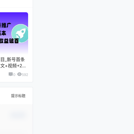
目_新号首条
文+视频+2w
0
592
提示标题
确认修改