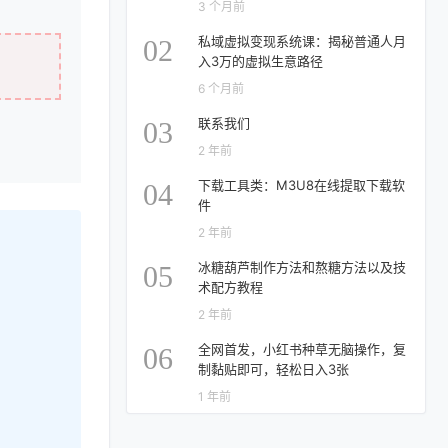
3 个月前
私域虚拟变现系统课：揭秘普通人月
02
入3万的虚拟生意路径
6 个月前
联系我们
03
2 年前
下载工具类：M3U8在线提取下载软
04
件
2 年前
冰糖葫芦制作方法和熬糖方法以及技
05
术配方教程
2 年前
全网首发，小红书种草无脑操作，复
06
制黏贴即可，轻松日入3张
1 年前