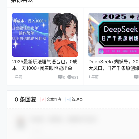
2025最新玩法骚气语音包，0成
DeepSeek+蝴蝶号，2
本一天1000+闭着眼也能出单
大风口，日产千条原创
松月入破W
1 年前
1 年前
0
681
0 条回复
文章作者
管理员
A
M
欢迎您，新朋友，感谢参与互动！