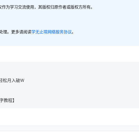
，仅作为学习交流使用，其版权归原作者或版权方所有。
内处理。更多请阅读
学无止境网络服务协议
。
，轻松月入破W
w字教程】