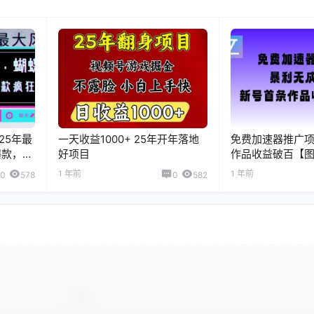
025年最
一天收益1000+ 25年开年落地
免费加速器推广项
爆款，轻
好项目
作品收益破百【图
字教程】
1 年前
1 年前
0
578
0
582