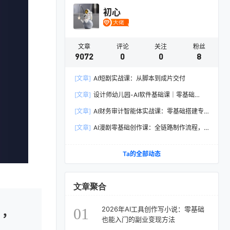
初心
文章
评论
关注
粉丝
9072
0
0
8
[文章]
AI短剧实战课：从脚本到成片交付
[文章]
设计师幼儿园-AI软件基础课｜零基础
Illustrator全套实操，矢量绘图IP3D渲染配套助教
[文章]
AI财务审计智能体实战课：零基础搭建专
素材包
属智能工具，单人依托AI媲美专业财审团队
[文章]
AI漫剧零基础创作课：全链路制作流程，
熟练主流AI工具高效产出漫剧成片
Ta的全部动态
文章聚合
目，
2026年AI工具创作写小说：零基础
01
也能入门的副业变现方法