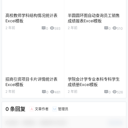
高校教师学科结构情况统计表
半圆圆环图自动查询员工销售
Excel模板
成绩报表Excel模板
2 年前
2 年前
0
593
0
510
招商引资项目卡片详情统计表
学院会计学专业本科专科学生
Excel模板
成绩册Excel模板
2 年前
2 年前
0
461
0
526
0 条回复
文章作者
管理员
A
M
欢迎您，新朋友，感谢参与互动！
确认修改