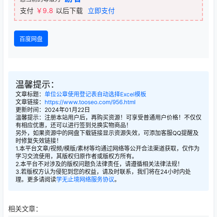
支付
￥9.8
以后下载
立即支付
百度网盘
温馨提示：
文章标题：
单位公章使用登记表自动选择Excel模板
文章链接：
https://www.tooseo.com/956.html
更新时间：2024年01月22日
温馨提示：注册本站用户后，再购买资源！可享受普通用户价格！不仅仅
有相应优惠，还可以进行签到兑换实物商品！
另外，如果资源中的网盘下载链接显示资源失效，可添加客服QQ提醒及
时修复失效链接！
1.本平台文章/视频/模版/素材等均通过网络等公开合法渠道获取，仅作为
学习交流使用，其版权归原作者或版权方所有。
2.本平台不对涉及的版权问题负法律责任，请遵循相关法律法规！
3.若版权方认为侵犯到您的权益，请及时联系，我们将在24小时内处
理。更多请阅读
学无止境网络服务协议
。
相关文章：