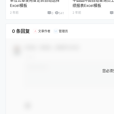
单位公章使用登记表自动选择
半圆圆环图自动查询员
Excel模板
绩报表Excel模板
2 年前
2 年前
0
541
0 条回复
文章作者
管理员
A
M
欢迎您，新朋友，感谢参与互动！
您必须