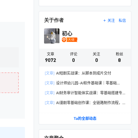
关于作者
关注
私信
初心
文章
评论
关注
粉丝
9072
0
0
8
[文章]
AI短剧实战课：从脚本到成片交付
[文章]
设计师幼儿园-AI软件基础课｜零基础
Illustrator全套实操，矢量绘图IP3D渲染配套助教
[文章]
AI财务审计智能体实战课：零基础搭建专
素材包
属智能工具，单人依托AI媲美专业财审团队
[文章]
AI漫剧零基础创作课：全链路制作流程，
熟练主流AI工具高效产出漫剧成片
Ta的全部动态