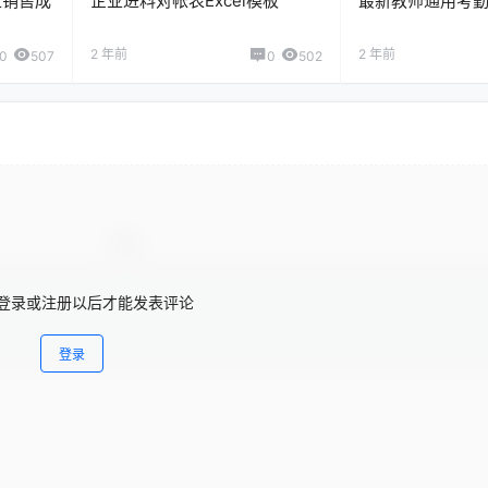
工销售成
企业进料对帐表Excel模板
最新教师通用考勤表
2 年前
2 年前
0
507
0
502
登录或注册以后才能发表评论
登录