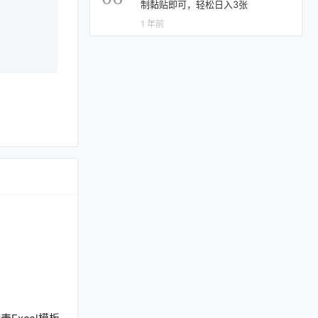
制黏贴即可，轻松日入3张
1 年前