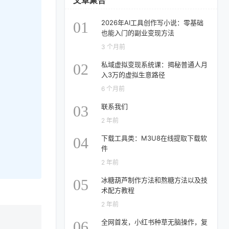
文章聚合
2026年AI工具创作写小说：零基础
01
也能入门的副业变现方法
3 个月前
私域虚拟变现系统课：揭秘普通人月
02
入3万的虚拟生意路径
6 个月前
联系我们
03
2 年前
下载工具类：M3U8在线提取下载软
04
件
2 年前
冰糖葫芦制作方法和熬糖方法以及技
05
术配方教程
2 年前
全网首发，小红书种草无脑操作，复
06