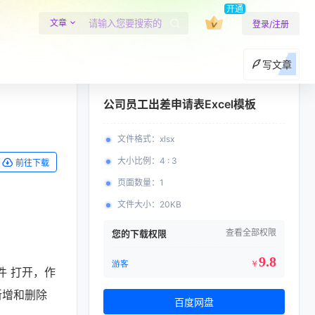
开通
文章
登录/注册
写文章
公司员工出差申请表Excel模板
文件格式
：
xlsx
大小比例
：
4 : 3
前往下载
页面数量
：
1
文件大小
：
20KB
查看全部权限
您的下载权限
9.8
游客
￥
软件 打开，作
新增和删除
百度网盘