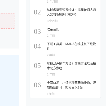
3 个月前
私域虚拟变现系统课：揭秘普通人月
02
入3万的虚拟生意路径
6 个月前
联系我们
03
2 年前
下载工具类：M3U8在线提取下载软
04
件
2 年前
冰糖葫芦制作方法和熬糖方法以及技
05
术配方教程
2 年前
全网首发，小红书种草无脑操作，复
06
制黏贴即可，轻松日入3张
1 年前