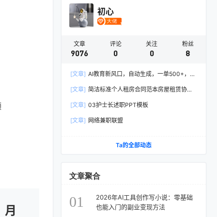
初心
文章
评论
关注
粉丝
9076
0
0
8
[文章]
AI教育新风口，自动生成，一单500+，月
入2W+!
[文章]
简洁标准个人租房合同范本房屋租赁协议
Word模板
频
[文章]
03护士长述职PPT模板
[文章]
网络兼职联盟
Ta的全部动态
文章聚合
2026年AI工具创作写小说：零基础
01
也能入门的副业变现方法
，月