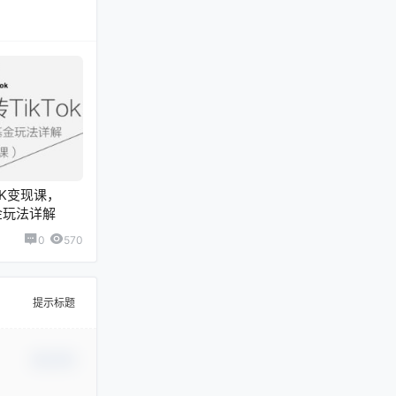
oK变现课，
基金玩法详解
0
570
提示标题
确认修改