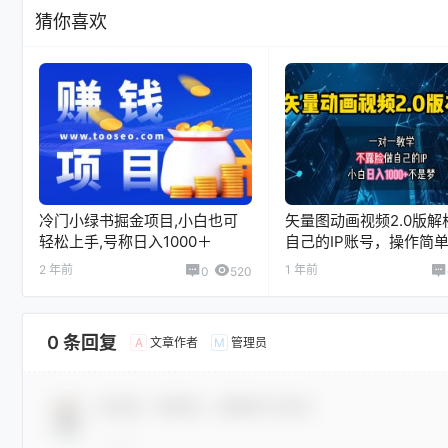
猜你喜欢
冷门小绿书掘金项目,小白也可
矢量图动画视频2.0版解
轻松上手,号称日入1000＋
自己的IP账号，操作简
小白日入1000+
2 年前
1 年前
0
520
0 条回复
文章作者
管理员
A
M
欢迎您，新朋友，感谢参与互动！