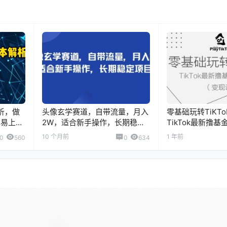
析，做
头像玄学赛道，自带流量，月入
零基础玩转TiKT
单易上手
2W，适合新手操作，长期稳定
TikTok最新撸
项目
10 个月前
1 年前
0
560
0
634