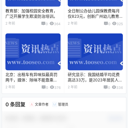
教育部：加强校园安全教育，
全日制公办幼儿园保教费每月
广泛开展学生欺凌防治培训。
仅823元，创新广州幼儿教育
新局面
2 年前
2 年前
0
364
0
325
北京：出租车有异味拟最高罚
研究显示：我国结婚平均花费
两千，媒体：除味不能靠乘客
高达33万，是2023年居民人均
开窗。
可支配收入的8倍。
2 年前
2 年前
0
376
0
336
0 条回复
文章作者
管理员
A
M
欢迎您，新朋友，感谢参与互动！
确认修改