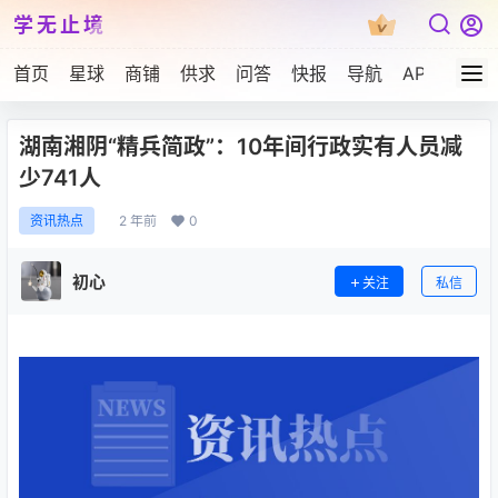
学无止境
首页
星球
商铺
供求
问答
快报
导航
APP下载
湖南湘阴“精兵简政”：10年间行政实有人员减
少741人
2 年前
0
资讯热点
初心
关注
私信