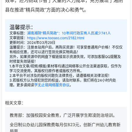
效率，还为财政节省了大量的人力成本，充分展现了湘阴
县在推进“精兵简政”方面的决心和勇气。
温馨提示：
文章标题：
湖南湘阴“精兵简政”：10年间行政实有人员减少741人
文章链接：
https://www.tooseo.com/2182.html
更新时间：2024年03月29日
温馨提示：注册本站用户后，再购买资源！可享受普通用户价格！不仅仅
有相应优惠，还可以进行签到兑换实物商品！
另外，如果资源中的网盘下载链接显示资源失效，可添加客服QQ提醒及
时修复失效链接！
1.本平台文章/视频/模版/素材等均通过网络等公开合法渠道获取，仅作为
学习交流使用，其版权归原作者或版权方所有。
2.本平台不对涉及的版权问题负法律责任，请遵循相关法律法规！
3.若版权方认为侵犯到您的权益，请及时联系，我们将在24小时内处
理。更多请阅读
学无止境网络服务协议
。
相关文章：
教育部：加强校园安全教育，广泛开展学生欺凌防治培训。
全日制公办幼儿园保教费每月仅823元，创新广州幼儿教育新
局面