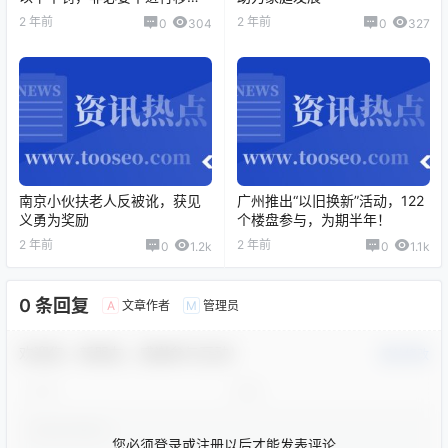
测速
2 年前
2 年前
0
304
0
327
南京小伙扶老人反被讹，获见
广州推出“以旧换新”活动，122
义勇为奖励
个楼盘参与，为期半年！
2 年前
2 年前
0
1.2k
0
1.1k
0 条回复
文章作者
管理员
A
M
欢迎您，新朋友，感谢参与互动！
确认修改
您必须登录或注册以后才能发表评论