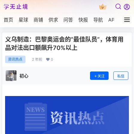
学无止境
首页
星球
商铺
供求
问答
快报
导航
APP下载
义乌制造：巴黎奥运会的“最佳队员”，体育用
品对法出口额飙升70%以上
2 年前
0
资讯热点
初心
关注
私信