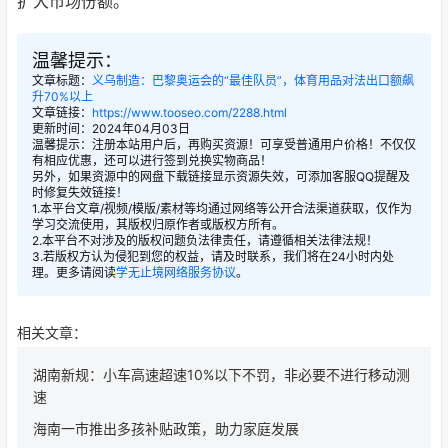
扩大市场份额。
温馨提示：
文章标题：
义乌制造：巴黎奥运会的“最佳队员”，体育用品对法出口额飙
升70%以上
文章链接：
https://www.tooseo.com/2288.html
更新时间：2024年04月03日
温馨提示：注册本站用户后，再购买资源！可享受普通用户价格！不仅仅
有相应优惠，还可以进行签到兑换实物商品！
另外，如果资源中的网盘下载链接显示资源失效，可添加客服QQ提醒及
时修复失效链接！
1.本平台文章/视频/模版/素材等均通过网络等公开合法渠道获取，仅作为
学习交流使用，其版权归原作者或版权方所有。
2.本平台不对涉及的版权问题负法律责任，请遵循相关法律法规！
3.若版权方认为侵犯到您的权益，请及时联系，我们将在24小时内处
理。更多请阅读
学无止境网络服务协议
。
相关文章：
湖南新规：小车高速超速10%以下不罚，非必要不进行移动测
速
海南一市推出多孩补贴政策，助力家庭发展