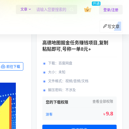
开通
文章
登录/注册
写文章
高德地图掘金任务赚钱项目,复制
粘贴即可,号称一单8元+
下载
：
百度网盘
前往下载
大小
：
未知
文件格式
：
视频/音频/文档
解压密码
：
不涉及
查看全部权限
您的下载权限
9.8
游客
￥