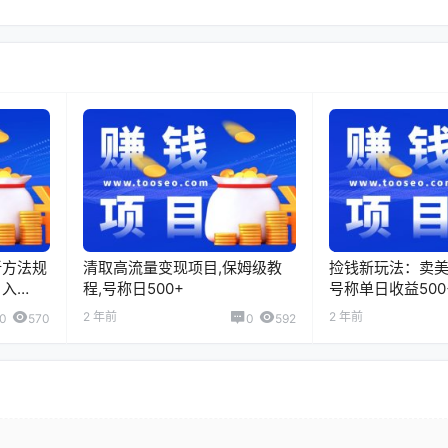
新方法规
清取高流量变现项目,保姆级教
捡钱新玩法：卖美
日入
程,号称日500+
号称单日收益500
2 年前
2 年前
0
570
0
592