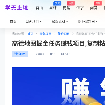
交流
抽奖
最新
学无止境
首页
星球
商铺
供求
问答
首页
网创项目
模版素材
医护资料网
当前位置：
首页
网创项目
赚钱项目
高德地图掘金任务赚钱
高德地图掘金任务赚钱项目,复制粘
2 年前
0
543
赚钱项目