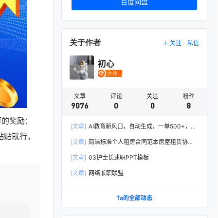
百度网盘
关于作者
关注
私信
初心
文章
评论
关注
粉丝
9076
0
0
8
厚的奖励：
[文章]
AI教育新风口，自动生成，一单500+，月
粘贴就行，
入2W+!
[文章]
简洁标准个人租房合同范本房屋租赁协议
Word模板
[文章]
03护士长述职PPT模板
[文章]
网络兼职联盟
Ta的全部动态