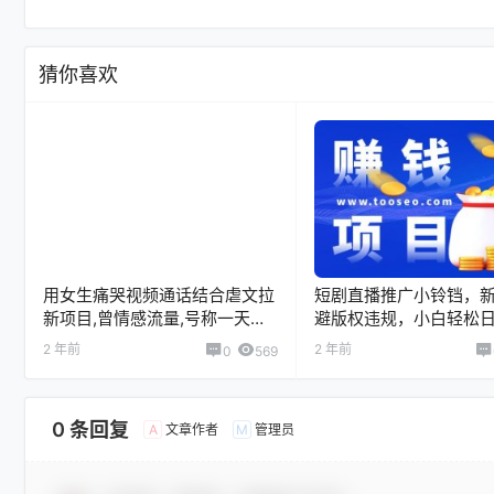
猜你喜欢
用女生痛哭视频通话结合虐文拉
短剧直播推广小铃铛，
新项目,曾情感流量,号称一天收
避版权违规，小白轻松
入3300+
3000+
2 年前
2 年前
0
569
0 条回复
文章作者
管理员
A
M