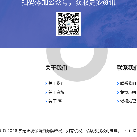
扫码添加公众号，获取更多资讯
关于我们
联系我
关于我们
联系我们
关于隐私
免责声明
关于VIP
侵权处理
 © 2026
学无止境
保留资源解释权，如有侵权，请联系我及时处理。
・
津IC