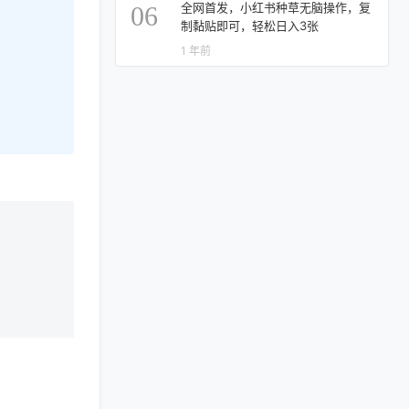
全网首发，小红书种草无脑操作，复
06
制黏贴即可，轻松日入3张
1 年前