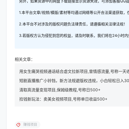
另外，如果资源中的网盘下载链接显示资源失效，可添加客服QQ
1.本平台文章/视频/模版/素材等均通过网络等公开合法渠道获取
2.本平台不对涉及的版权问题负法律责任，请遵循相关法律法规！
3.若版权方认为侵犯到您的权益，请及时联系，我们将在24小时
相关文章：
用女生痛哭视频通话结合虐文拉新项目,曾情感流量,号称一天收
短剧直播推广小铃铛，新方法规避版权违规，小白轻松日入30
清取高流量变现项目,保姆级教程,号称日500+
捡钱新玩法：卖美女视频项目,号称单日收益500+
赚钱项目