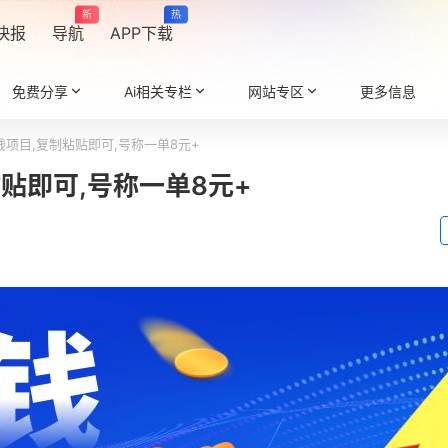
新
热
快报
导航
APP下载
免费分享
Ai相关专栏
网站专区
更多信息
项目,复制粘贴即可,号称一单8元+
贴即可,号称一单8元+