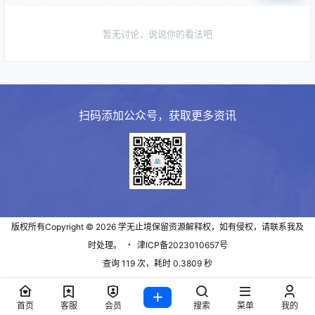
暂无讨论，说说你的看法吧
扫码添加公众号，获取更多资讯
版权所有Copyright © 2026
学无止境
保留资源解释权，如有侵权，请联系我及
时处理。
・
津ICP备2023010657号
查询 119 次，耗时 0.3809 秒
首页
客服
会员
搜索
菜单
我的