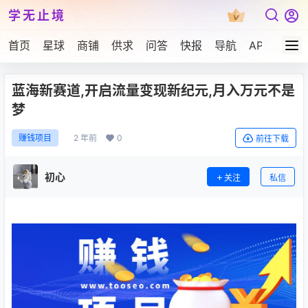
学无止境
首页
星球
商铺
供求
问答
快报
导航
APP下载
蓝海新赛道,开启流量变现新纪元,月入万元不是
梦
2 年前
0
赚钱项目
前往下载
初心
关注
私信