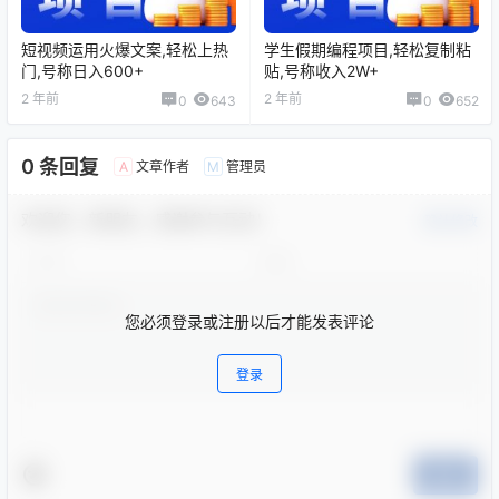
短视频运用火爆文案,轻松上热
学生假期编程项目,轻松复制粘
门,号称日入600+
贴,号称收入2W+
2 年前
2 年前
0
643
0
652
0 条回复
文章作者
管理员
A
M
欢迎您，新朋友，感谢参与互动！
确认修改
您必须登录或注册以后才能发表评论
登录
提交