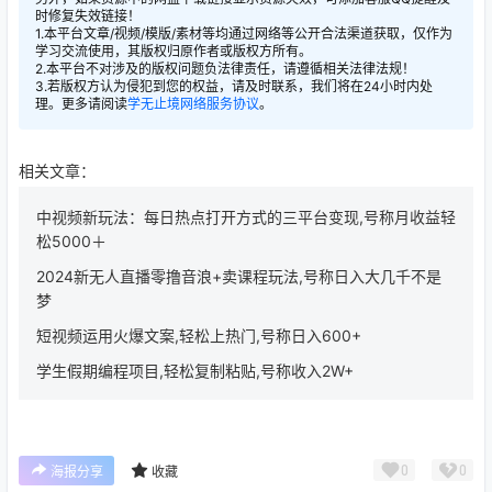
时修复失效链接！
1.本平台文章/视频/模版/素材等均通过网络等公开合法渠道获取，仅作为
学习交流使用，其版权归原作者或版权方所有。
2.本平台不对涉及的版权问题负法律责任，请遵循相关法律法规！
3.若版权方认为侵犯到您的权益，请及时联系，我们将在24小时内处
理。更多请阅读
学无止境网络服务协议
。
相关文章：
中视频新玩法：每日热点打开方式的三平台变现,号称月收益轻
松5000＋
2024新无人直播零撸音浪+卖课程玩法,号称日入大几千不是
梦
短视频运用火爆文案,轻松上热门,号称日入600+
学生假期编程项目,轻松复制粘贴,号称收入2W+
0
0
海报分享
收藏