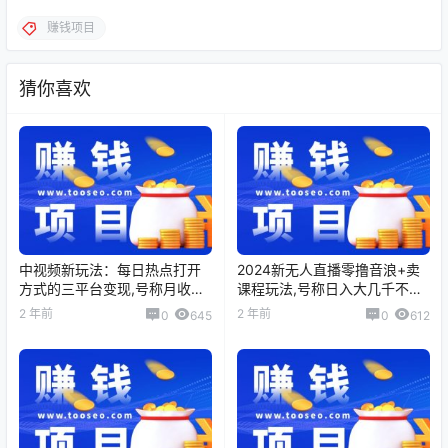
赚钱项目
猜你喜欢
中视频新玩法：每日热点打开
2024新无人直播零撸音浪+卖
方式的三平台变现,号称月收益
课程玩法,号称日入大几千不是
轻松5000＋
梦
2 年前
2 年前
0
645
0
612