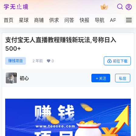
学无止境
首页
星球
商铺
供求
问答
快报
导航
APP下载
支付宝无人直播教程赚钱新玩法,号称日入
500+
2 年前
0
赚钱项目
前往下载
初心
关注
私信