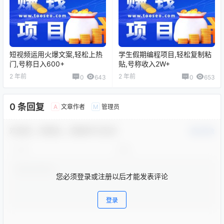
短视频运用火爆文案,轻松上热
学生假期编程项目,轻松复制粘
门,号称日入600+
贴,号称收入2W+
2 年前
2 年前
0
643
0
653
0 条回复
文章作者
管理员
A
M
欢迎您，新朋友，感谢参与互动！
确认修改
您必须登录或注册以后才能发表评论
登录