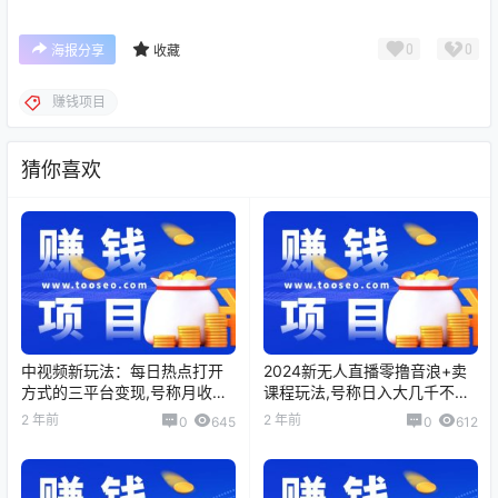
0
0
海报分享
收藏
赚钱项目
猜你喜欢
中视频新玩法：每日热点打开
2024新无人直播零撸音浪+卖
方式的三平台变现,号称月收益
课程玩法,号称日入大几千不是
轻松5000＋
梦
2 年前
2 年前
0
645
0
612