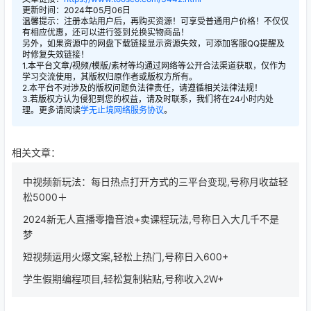
更新时间：2024年05月06日
温馨提示：注册本站用户后，再购买资源！可享受普通用户价格！不仅仅
有相应优惠，还可以进行签到兑换实物商品！
另外，如果资源中的网盘下载链接显示资源失效，可添加客服QQ提醒及
时修复失效链接！
1.本平台文章/视频/模版/素材等均通过网络等公开合法渠道获取，仅作为
学习交流使用，其版权归原作者或版权方所有。
2.本平台不对涉及的版权问题负法律责任，请遵循相关法律法规！
3.若版权方认为侵犯到您的权益，请及时联系，我们将在24小时内处
理。更多请阅读
学无止境网络服务协议
。
相关文章：
中视频新玩法：每日热点打开方式的三平台变现,号称月收益轻
松5000＋
2024新无人直播零撸音浪+卖课程玩法,号称日入大几千不是
梦
短视频运用火爆文案,轻松上热门,号称日入600+
学生假期编程项目,轻松复制粘贴,号称收入2W+