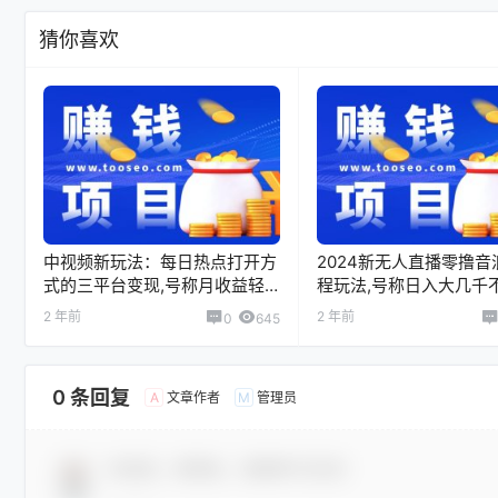
猜你喜欢
中视频新玩法：每日热点打开方
2024新无人直播零撸音
式的三平台变现,号称月收益轻
程玩法,号称日入大几千
松5000＋
2 年前
2 年前
0
645
0 条回复
文章作者
管理员
A
M
欢迎您，新朋友，感谢参与互动！