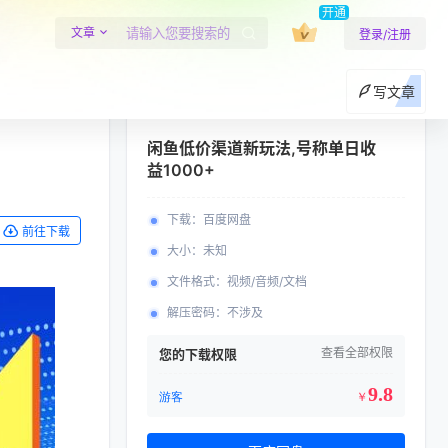
开通
文章
登录/注册
写文章
闲鱼低价渠道新玩法,号称单日收
益1000+
下载
：
百度网盘
前往下载
大小
：
未知
文件格式
：
视频/音频/文档
解压密码
：
不涉及
查看全部权限
您的下载权限
9.8
游客
￥