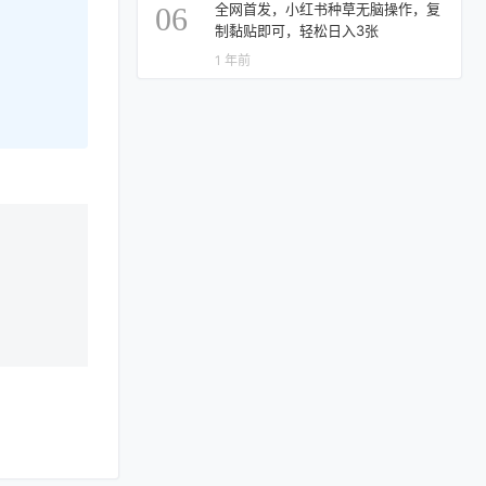
全网首发，小红书种草无脑操作，复
06
制黏贴即可，轻松日入3张
1 年前