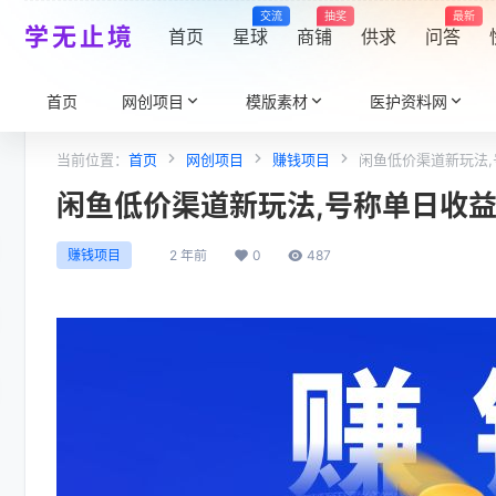
交流
抽奖
最新
学无止境
首页
星球
商铺
供求
问答
首页
网创项目
模版素材
医护资料网
当前位置：
首页
网创项目
赚钱项目
闲鱼低价渠道新玩法,
闲鱼低价渠道新玩法,号称单日收益1
2 年前
0
487
赚钱项目