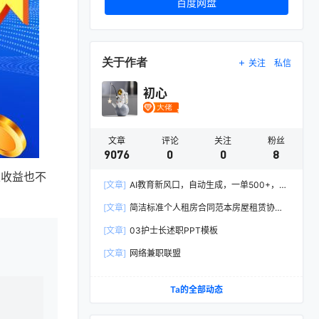
百度网盘
关于作者
关注
私信
初心
文章
评论
关注
粉丝
9076
0
0
8
且收益也不
[文章]
AI教育新风口，自动生成，一单500+，月
入2W+!
[文章]
简洁标准个人租房合同范本房屋租赁协议
Word模板
[文章]
03护士长述职PPT模板
[文章]
网络兼职联盟
Ta的全部动态