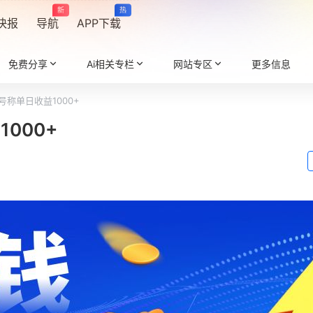
新
热
快报
导航
APP下载
免费分享
Ai相关专栏
网站专区
更多信息
号称单日收益1000+
000+