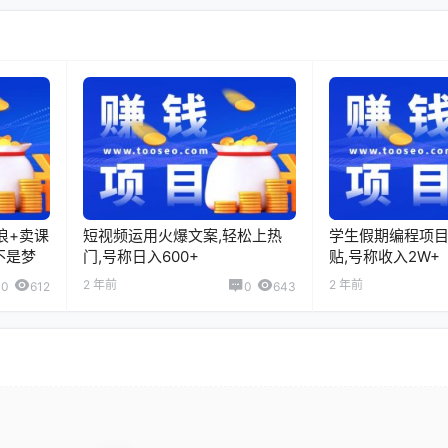
浪+卖课
短视频运用火爆文案,轻松上热
学生假期编程项目
不是梦
门,号称日入600+
贴,号称收入2W+
2 年前
2 年前
0
612
0
643