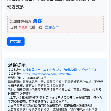
现方式多
游客
您当前的等级为
支付
￥9.8
以后下载
立即支付
百度网盘
温馨提示：
文章标题：
AI视频号项目，早安电台玩法，流量非常好，变现方式多
文章链接：
https://www.tooseo.com/6322.html
更新时间：2026年03月14日
温馨提示：注册本站用户后，再购买资源！可享受普通用户价格！不仅仅
有相应优惠，还可以进行签到兑换实物商品！
另外，如果资源中的网盘下载链接显示资源失效，可添加客服QQ提醒及
时修复失效链接！
1.本平台文章/视频/模版/素材等均通过网络等公开合法渠道获取，仅作为
学习交流使用，其版权归原作者或版权方所有。
2.本平台不对涉及的版权问题负法律责任，请遵循相关法律法规！
3.若版权方认为侵犯到您的权益，请及时联系，我们将在24小时内处