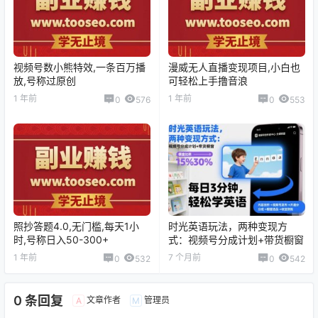
视频号数小熊特效,一条百万播
漫威无人直播变现项目,小白也
放,号称过原创
可轻松上手撸音浪
1 年前
1 年前
0
576
0
553
照抄答题4.0,无门槛,每天1小
时光英语玩法，两种变现方
时,号称日入50-300+
式：视频号分成计划+带货橱窗
1 年前
7 个月前
0
532
0
542
0 条回复
文章作者
管理员
A
M